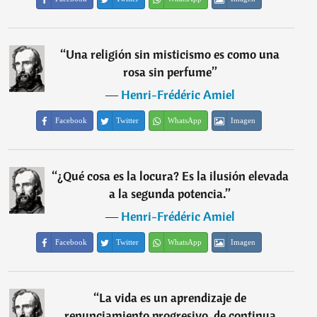
“
Una religión sin misticismo es como una
rosa sin perfume
”
―
Henri-Frédéric Amiel
Facebook
Twitter
WhatsApp
Imagen
“
¿Qué cosa es la locura? Es la ilusión elevada
a la segunda potencia.
”
―
Henri-Frédéric Amiel
Facebook
Twitter
WhatsApp
Imagen
“
La vida es un aprendizaje de
renunciamiento progresivo, de continua