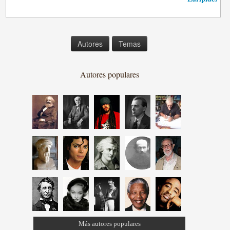
Autores
Temas
Autores populares
Más autores populares