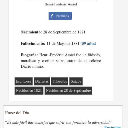
Henri-Frédéric Amiel
Facebook
Nacimiento:
28 de Septiembre de 1821
Fallecimiento:
(59 años)
11 de Mayo de 1881
Biografia:
Henri-Frédéric Amiel fue un filósofo,
moralista y escritor suizo, autor de un célebre
Diario íntimo.
Escritores
Diaristas
Filósofos
Suizos
Nacidos en 1821
Nacidos en 28 de Septiembre
Frase del Día
“
”
Es más fácil dar consejos que sufrir con fortaleza la adversidad
Eurípides
—