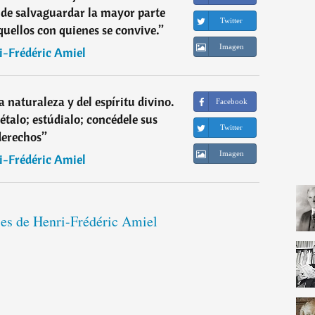
o de salvaguardar la mayor parte
Twitter
aquellos con quienes se convive.
”
Imagen
i-Frédéric Amiel
a naturaleza y del espíritu divino.
Facebook
étalo; estúdialo; concédele sus
Twitter
derechos
”
Imagen
i-Frédéric Amiel
ses de Henri-Frédéric Amiel