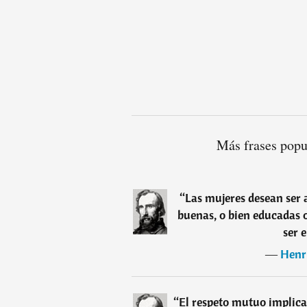
Más frases popu
“
Las mujeres desean ser 
buenas, o bien educadas o
ser 
―
Henr
“
El respeto mutuo implica 