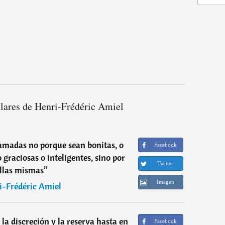
lares de Henri-Frédéric Amiel
amadas no porque sean bonitas, o
Facebook
 graciosas o inteligentes, sino por
Twitter
ellas mismas
”
Imagen
i-Frédéric Amiel
la discreción y la reserva hasta en
Facebook