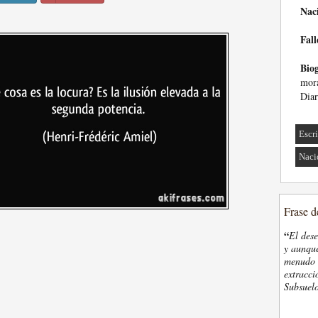
Nac
Fall
Biog
mora
Diar
Escri
Naci
Frase d
“
El des
y aunque
menudo t
extracci
Subsuelo