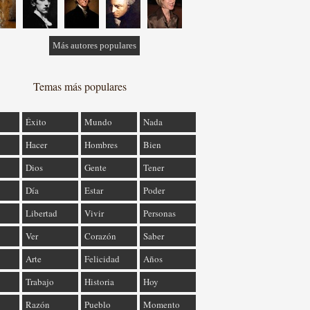
Más autores populares
Temas más populares
Éxito
Mundo
Nada
Hacer
Hombres
Bien
Dios
Gente
Tener
Día
Estar
Poder
Libertad
Vivir
Personas
Ver
Corazón
Saber
Arte
Felicidad
Años
Trabajo
Historia
Hoy
Razón
Pueblo
Momento