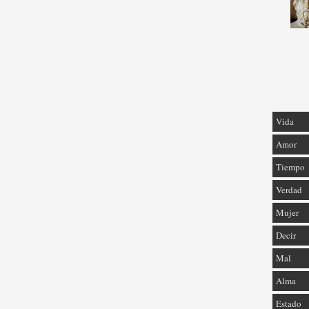
Vida
Amor
Tiempo
Verdad
Mujer
Decir
Mal
Alma
Estado