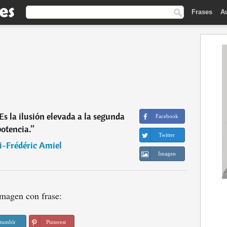
Frases
A
Es la ilusión elevada a la segunda
Facebook
potencia.
”
Twitter
i-Frédéric Amiel
Imagen
magen con frase:
tumblr
Pinterest