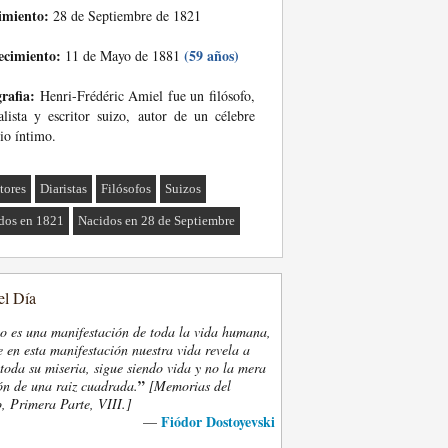
imiento:
28 de Septiembre de 1821
ecimiento:
(59 años)
11 de Mayo de 1881
rafia:
Henri-Frédéric Amiel fue un filósofo,
lista y escritor suizo, autor de un célebre
io íntimo.
tores
Diaristas
Filósofos
Suizos
dos en 1821
Nacidos en 28 de Septiembre
el Día
eo es una manifestación de toda la vida humana,
 en esta manifestación nuestra vida revela a
oda su miseria, sigue siendo vida y no la mera
”
ón de una raiz cuadrada.
[Memorias del
, Primera Parte, VIII.]
Fiódor Dostoyevski
—