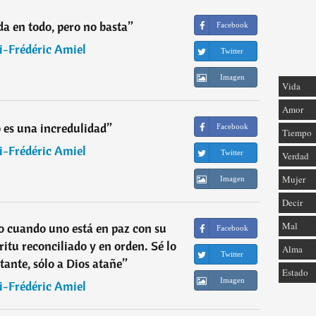
a en todo, pero no basta
”
Facebook
i-Frédéric Amiel
Twitter
Imagen
Vida
Amor
 es una incredulidad
”
Facebook
Tiempo
i-Frédéric Amiel
Twitter
Verdad
Mujer
Imagen
Decir
Mal
o cuando uno está en paz con su
Facebook
ritu reconciliado y en orden. Sé lo
Alma
Twitter
stante, sólo a Dios atañe
”
Estado
Imagen
i-Frédéric Amiel