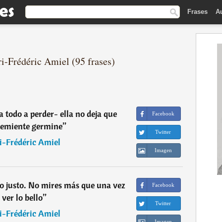
Frases
A
ri-Frédéric Amiel (95 frases)
a todo a perder- ella no deja que
Facebook
semiente germine
”
Twitter
i-Frédéric Amiel
Imagen
lo justo. No mires más que una vez
Facebook
 ver lo bello
”
Twitter
i-Frédéric Amiel
Imagen