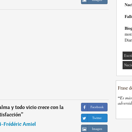
Nac
Fall
Biog
mora
Diar
Escri
Naci
Frase d
“
Es más 
adversi
alma y todo vicio crece con la
Facebook
tisfacción
”
Twitter
i-Frédéric Amiel
Imagen