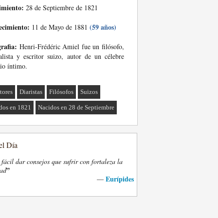
imiento:
28 de Septiembre de 1821
ecimiento:
(59 años)
11 de Mayo de 1881
rafia:
Henri-Frédéric Amiel fue un filósofo,
lista y escritor suizo, autor de un célebre
io íntimo.
tores
Diaristas
Filósofos
Suizos
dos en 1821
Nacidos en 28 de Septiembre
el Día
fácil dar consejos que sufrir con fortaleza la
”
dad
Eurípides
—