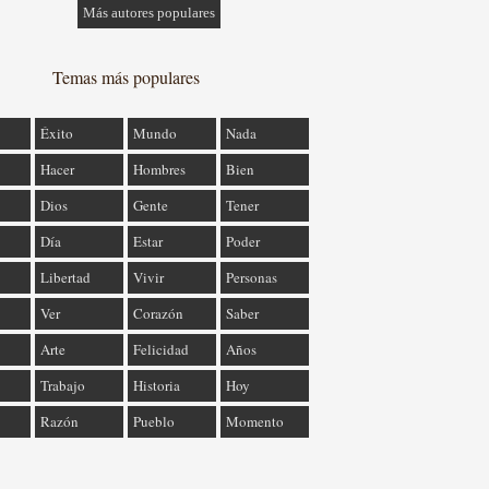
Más autores populares
Temas más populares
Éxito
Mundo
Nada
Hacer
Hombres
Bien
Dios
Gente
Tener
Día
Estar
Poder
Libertad
Vivir
Personas
Ver
Corazón
Saber
Arte
Felicidad
Años
Trabajo
Historia
Hoy
Razón
Pueblo
Momento