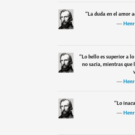
“
La duda en el amor a
―
Henr
“
Lo bello es superior a 
no sacia, mientras que l
―
Henr
“
Lo inac
―
Henr