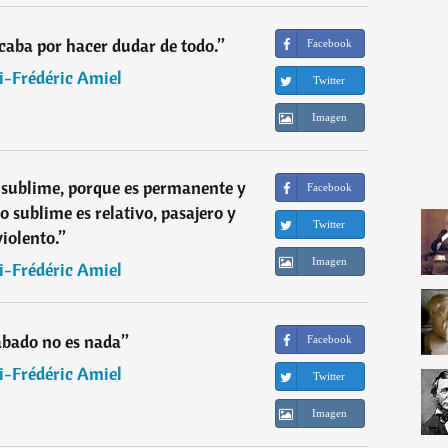
caba por hacer dudar de todo.
”
Facebook
i-Frédéric Amiel
Twitter
Imagen
lo sublime, porque es permanente y
Facebook
o sublime es relativo, pasajero y
Twitter
violento.
”
Imagen
i-Frédéric Amiel
abado no es nada
”
Facebook
i-Frédéric Amiel
Twitter
Imagen