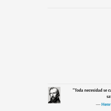
“
Toda necesidad se c
sa
―
Henr