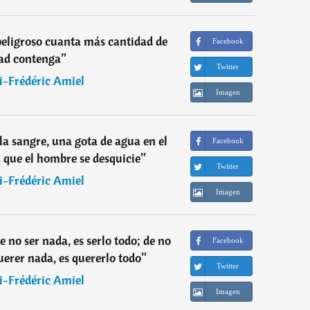
peligroso cuanta más cantidad de
Facebook
ad contenga
”
Twitter
i-Frédéric Amiel
Imagen
la sangre, una gota de agua en el
Facebook
 que el hombre se desquicie
”
Twitter
i-Frédéric Amiel
Imagen
 no ser nada, es serlo todo; de no
Facebook
uerer nada, es quererlo todo
”
Twitter
i-Frédéric Amiel
Imagen