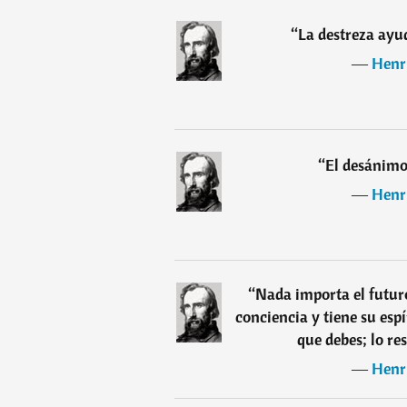
“
La destreza ayud
―
Henr
“
El desánimo
―
Henr
“
Nada importa el futur
conciencia y tiene su espí
que debes; lo re
―
Henr