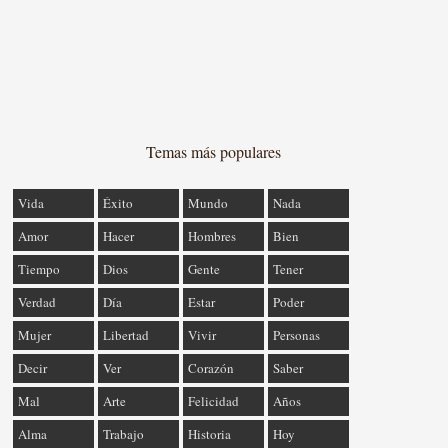
Temas más populares
Vida
Éxito
Mundo
Nada
Amor
Hacer
Hombres
Bien
Tiempo
Dios
Gente
Tener
Verdad
Día
Estar
Poder
Mujer
Libertad
Vivir
Personas
Decir
Ver
Corazón
Saber
Mal
Arte
Felicidad
Años
Alma
Trabajo
Historia
Hoy