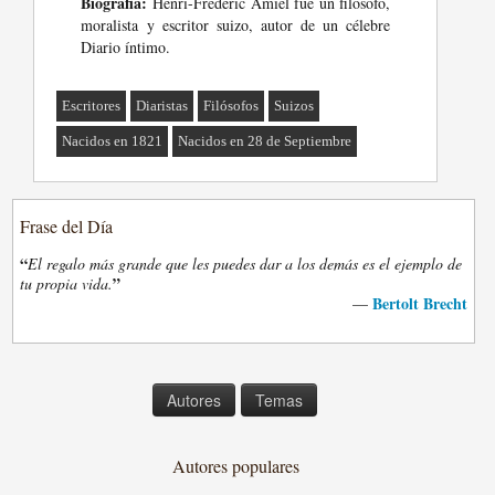
Biografia:
Henri-Frédéric Amiel fue un filósofo,
moralista y escritor suizo, autor de un célebre
Diario íntimo.
Escritores
Diaristas
Filósofos
Suizos
Nacidos en 1821
Nacidos en 28 de Septiembre
Frase del Día
“
El regalo más grande que les puedes dar a los demás es el ejemplo de
”
tu propia vida.
Bertolt Brecht
—
Autores
Temas
Autores populares