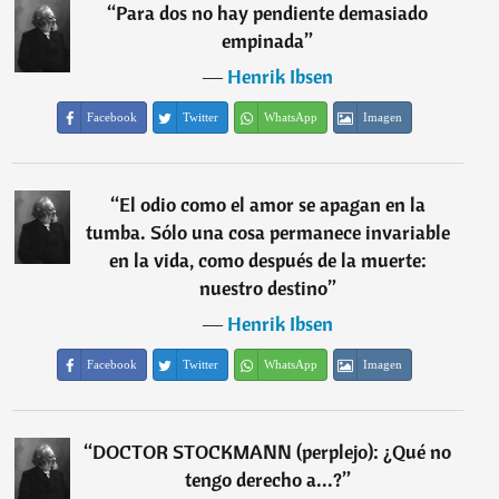
“
Para dos no hay pendiente demasiado
empinada
”
―
Henrik Ibsen
Facebook
Twitter
WhatsApp
Imagen
“
El odio como el amor se apagan en la
tumba. Sólo una cosa permanece invariable
en la vida, como después de la muerte:
nuestro destino
”
―
Henrik Ibsen
Facebook
Twitter
WhatsApp
Imagen
“
DOCTOR STOCKMANN (perplejo): ¿Qué no
tengo derecho a...?
”