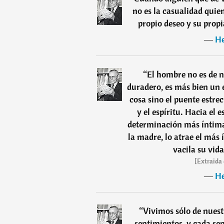
no es la casualidad quie
propio deseo y su propi
―
He
“
El hombre no es de 
duradero, es más bien un 
cosa sino el puente estre
y el espíritu. Hacia el e
determinación más íntima;
la madre, lo atrae el más
vacila su vid
[Extraida 
―
He
“
Vivimos sólo de nuest
sentimientos, y cada se