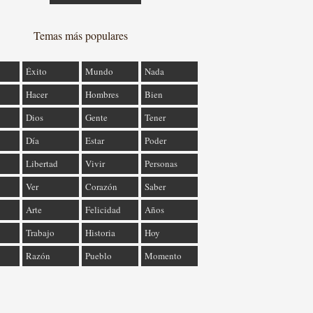
Temas más populares
Éxito
Mundo
Nada
Hacer
Hombres
Bien
Dios
Gente
Tener
Día
Estar
Poder
Libertad
Vivir
Personas
Ver
Corazón
Saber
Arte
Felicidad
Años
Trabajo
Historia
Hoy
Razón
Pueblo
Momento