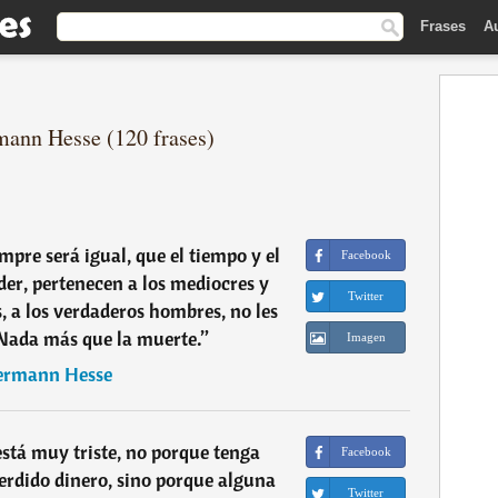
Frases
A
mann Hesse (120 frases)
mpre será igual, que el tiempo y el
Facebook
der, pertenecen a los mediocres y
Twitter
os, a los verdaderos hombres, no les
Nada más que la muerte.
”
Imagen
rmann Hesse
tá muy triste, no porque tenga
Facebook
erdido dinero, sino porque alguna
Twitter