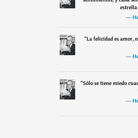
estrell
―
He
“
La felicidad es amor, 
―
He
“
Sólo se tiene miedo cua
―
He