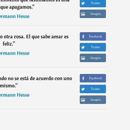
Twitter
a que apagamos.
”
Imagen
rmann Hesse
no otra cosa. El que sabe amar es
Facebook
feliz.
”
Twitter
rmann Hesse
Imagen
ndo no se está de acuerdo con uno
Facebook
mismo.
”
Twitter
rmann Hesse
Imagen