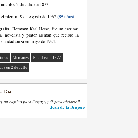
imiento:
2 de Julio de 1877
ecimiento:
(85 años)
9 de Agosto de 1962
rafia:
Hermann Karl Hesse, fue un escritor,
a, novelista y pintor alemán que recibió la
onalidad suiza en mayo de 1924.
tores
Alemanes
Nacidos en 1877
dos en 2 de Julio
el Día
”
y un camino para llegar, y mil para alejarse.
Jean de la Bruyere
—