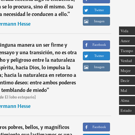
n se lo procura, sino él mismo. Su
Twitter
a necesidad le conducen a ello.
”
Imagen
rmann Hesse
Vida
Amor
ninguna manera un ser firme y
Facebook
Tiempo
ensayo y una transición, no es otra
Twitter
cho y peligroso entre la naturaleza
Verdad
spíritu, hacia Dios, lo impulsa la
Imagen
Mujer
 hacia la naturaleza en retorno a
Decir
 íntimo deseo: entre ambos poderes
a temblando de miedo
”
Mal
de El lobo estepario]
Alma
rmann Hesse
Estado
ros pobres, bellos, y magníficos
Facebook
ntimiento que lastimamos es una