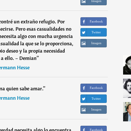
Imagen
ontré un extraño refugio. Por
Facebook
ecirse. Pero esas casualidades no
Twitter
necesita algo con mucha urgencia
asualidad la que se lo proporciona,
Imagen
pio deseo y la propia necesidad
a ello. – Demian
”
rmann Hesse
na quien sabe amar.
”
Facebook
rmann Hesse
Twitter
Imagen
erdad necesita algo lo encuentra,
Facebook