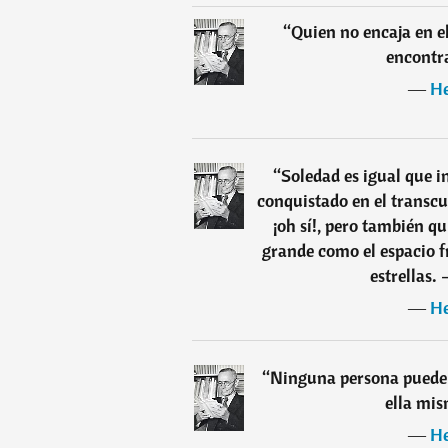
“
Quien no encaja en e
encontra
―
He
“
Soledad es igual que i
conquistado en el transcu
¡oh sí!, pero también q
grande como el espacio fr
estrellas. 
―
He
“
Ninguna persona puede 
ella mis
―
He