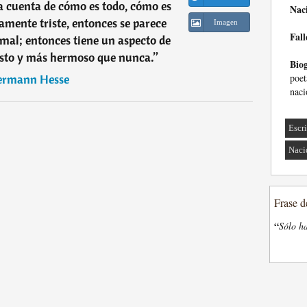
 cuenta de cómo es todo, cómo es
Nac
tamente triste, entonces se parece
Imagen
Fall
mal; entonces tiene un aspecto de
justo y más hermoso que nunca.
”
Biog
rmann Hesse
poet
naci
Escri
Naci
Frase d
“
Sólo ha