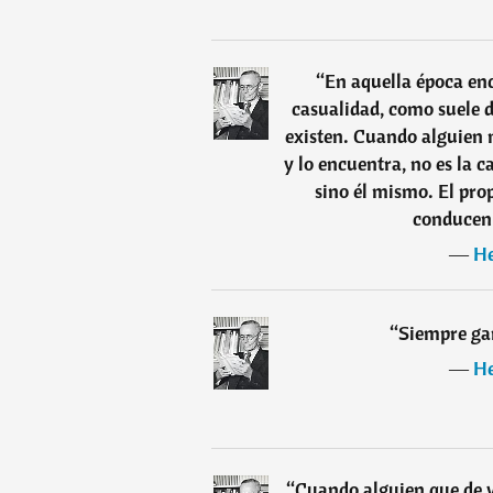
“
En aquella época enc
casualidad, como suele d
existen. Cuando alguien 
y lo encuentra, no es la c
sino él mismo. El pro
conducen 
―
He
“
Siempre ga
―
He
“
Cuando alguien que de v