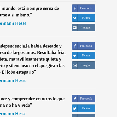
l mundo, está siempre cerca de
Facebook
rse a sí mismo.
”
Twitter
rmann Hesse
Imagen
ndependencia,la había deseado y
Facebook
rso de largos años. Resultaba fría,
Twitter
uieta, maravillosamente quieta y
ío y silencioso en el que giran las
Imagen
– El lobo estepario
”
rmann Hesse
ver y comprender en otros lo que
Facebook
ma no ha vivido
”
Twitter
rmann Hesse