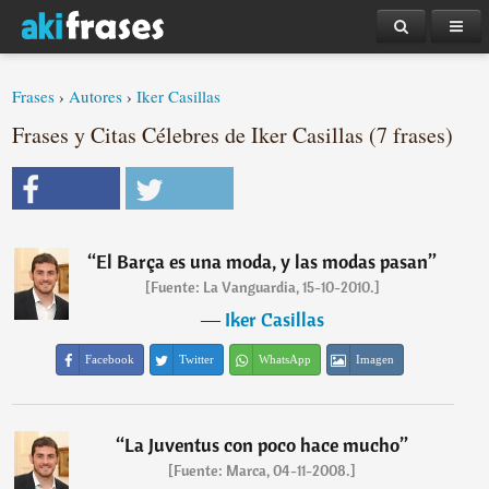
Frases
›
Autores
›
Iker Casillas
Frases y Citas Célebres de Iker Casillas (7 frases)
“
El Barça es una moda, y las modas pasan
”
[Fuente: La Vanguardia, 15-10-2010.]
―
Iker Casillas
Facebook
Twitter
WhatsApp
Imagen
“
La Juventus con poco hace mucho
”
[Fuente: Marca, 04-11-2008.]