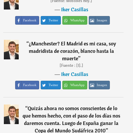
[Fuente: Móstoles hoy.]
―
Iker Casillas
Facebook
Twitter
WhatsApp
Imagen
“
¿Manchester? El Madrid es mi casa, soy
madridista de corazón, blanco hasta la
muerte
”
[Fuente : [1].]
―
Iker Casillas
Facebook
Twitter
WhatsApp
Imagen
“
Quizás ahora no somos conscientes de lo
que hemos hecho, con el paso de los días nos
daremos cuenta. Luego de España ganar la
Copa del Mundo Sudáfrica 2010
”