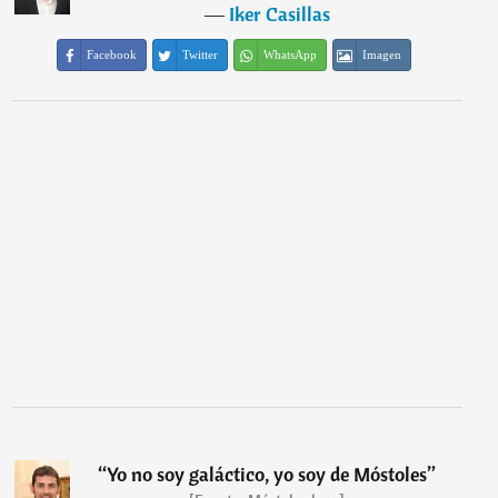
―
Iker Casillas
Facebook
Twitter
WhatsApp
Imagen
“
Yo no soy galáctico, yo soy de Móstoles
”