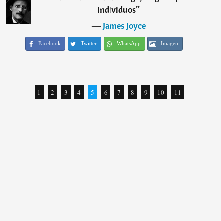
individuos
”
―
James Joyce
Facebook
Twitter
WhatsApp
Imagen
1
2
3
4
5
6
7
8
9
10
11