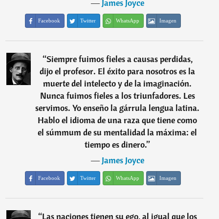
―
James Joyce
Facebook
Twitter
WhatsApp
Imagen
“
Siempre fuimos fieles a causas perdidas,
dijo el profesor. El éxito para nosotros es la
muerte del intelecto y de la imaginación.
Nunca fuimos fieles a los triunfadores. Les
servimos. Yo enseño la gárrula lengua latina.
Hablo el idioma de una raza que tiene como
el súmmum de su mentalidad la máxima: el
tiempo es dinero.
”
―
James Joyce
Facebook
Twitter
WhatsApp
Imagen
“
Las naciones tienen su ego, al igual que los