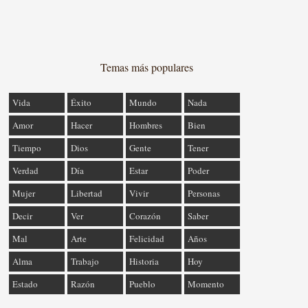
Temas más populares
Vida
Éxito
Mundo
Nada
Amor
Hacer
Hombres
Bien
Tiempo
Dios
Gente
Tener
Verdad
Día
Estar
Poder
Mujer
Libertad
Vivir
Personas
Decir
Ver
Corazón
Saber
Mal
Arte
Felicidad
Años
Alma
Trabajo
Historia
Hoy
Estado
Razón
Pueblo
Momento