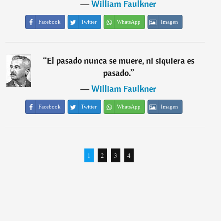
―
William Faulkner
Facebook
Twitter
WhatsApp
Imagen
“
El pasado nunca se muere, ni siquiera es
pasado.
”
―
William Faulkner
Facebook
Twitter
WhatsApp
Imagen
1
2
3
4