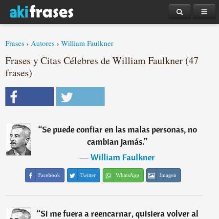
Frases
›
Autores
›
William Faulkner
Frases y Citas Célebres de William Faulkner (47
frases)
“
Se puede confiar en las malas personas, no
cambian jamás.
”
―
William Faulkner
Facebook
Twitter
WhatsApp
Imagen
“
Si me fuera a reencarnar, quisiera volver al