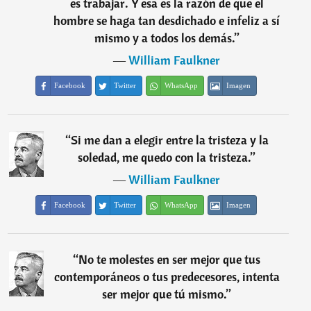
es trabajar. Y esa es la razón de que el
hombre se haga tan desdichado e infeliz a sí
mismo y a todos los demás.
”
―
William Faulkner
Facebook
Twitter
WhatsApp
Imagen
“
Si me dan a elegir entre la tristeza y la
soledad, me quedo con la tristeza.
”
―
William Faulkner
Facebook
Twitter
WhatsApp
Imagen
“
No te molestes en ser mejor que tus
contemporáneos o tus predecesores, intenta
ser mejor que tú mismo.
”