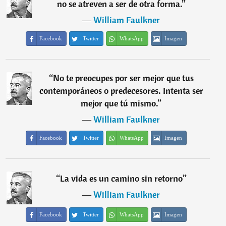
no se atreven a ser de otra forma.
”
―
William Faulkner
Facebook
Twitter
WhatsApp
Imagen
“
No te preocupes por ser mejor que tus
contemporáneos o predecesores. Intenta ser
mejor que tú mismo.
”
―
William Faulkner
Facebook
Twitter
WhatsApp
Imagen
“
La vida es un camino sin retorno
”
―
William Faulkner
Facebook
Twitter
WhatsApp
Imagen