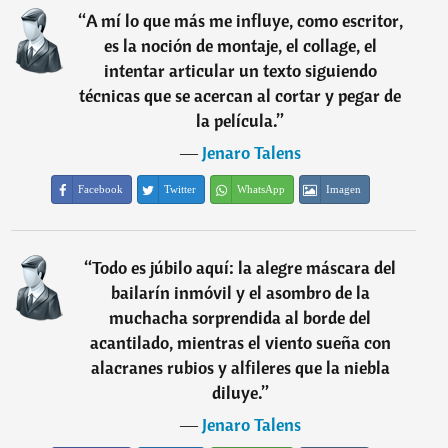
“
A mí lo que más me influye, como escritor,
es la noción de montaje, el collage, el
intentar articular un texto siguiendo
técnicas que se acercan al cortar y pegar de
la película.
”
―
Jenaro Talens
Facebook
Twitter
WhatsApp
Imagen
“
Todo es júbilo aquí: la alegre máscara del
bailarín inmóvil y el asombro de la
muchacha sorprendida al borde del
acantilado, mientras el viento sueña con
alacranes rubios y alfileres que la niebla
diluye.
”
―
Jenaro Talens