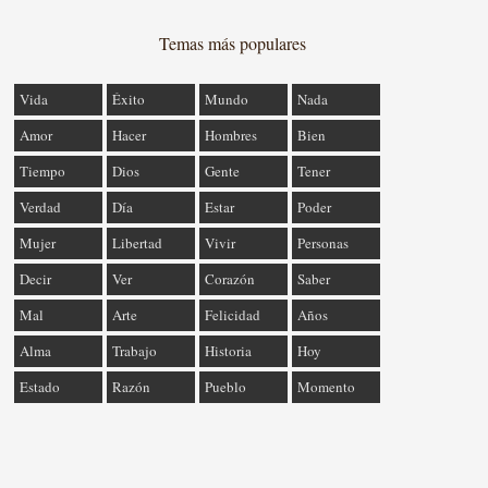
Temas más populares
Vida
Éxito
Mundo
Nada
Amor
Hacer
Hombres
Bien
Tiempo
Dios
Gente
Tener
Verdad
Día
Estar
Poder
Mujer
Libertad
Vivir
Personas
Decir
Ver
Corazón
Saber
Mal
Arte
Felicidad
Años
Alma
Trabajo
Historia
Hoy
Estado
Razón
Pueblo
Momento