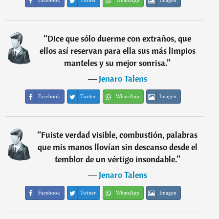
Facebook
Twitter
WhatsApp
Imagen
“
Dice que sólo duerme con extraños, que
ellos así reservan para ella sus más limpios
manteles y su mejor sonrisa.
”
―
Jenaro Talens
Facebook
Twitter
WhatsApp
Imagen
“
Fuiste verdad visible, combustión, palabras
que mis manos llovían sin descanso desde el
temblor de un vértigo insondable.
”
―
Jenaro Talens
Facebook
Twitter
WhatsApp
Imagen