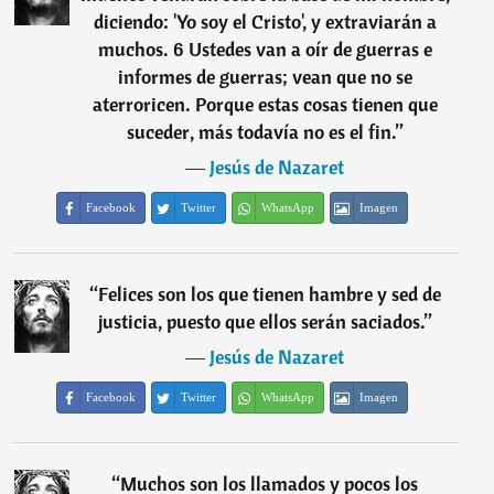
diciendo: 'Yo soy el Cristo', y extraviarán a
muchos. 6 Ustedes van a oír de guerras e
informes de guerras; vean que no se
aterroricen. Porque estas cosas tienen que
suceder, más todavía no es el fin.
”
―
Jesús de Nazaret
Facebook
Twitter
WhatsApp
Imagen
“
Felices son los que tienen hambre y sed de
justicia, puesto que ellos serán saciados.
”
―
Jesús de Nazaret
Facebook
Twitter
WhatsApp
Imagen
“
Muchos son los llamados y pocos los