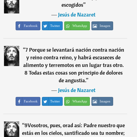
escogidos
”
―
Jesús de Nazaret
Facebook
Twitter
WhatsApp
Imagen
“
7 Porque se levantará nación contra nación
y reino contra reino, y habrá escaseces de
alimento y terremotos en un lugar tras otro.
8 Todas estas cosas son principio de dolores
de angustia.
”
―
Jesús de Nazaret
Facebook
Twitter
WhatsApp
Imagen
“
9Vosotros, pues, orad así: Padre nuestro que
estás en los cielos, santificado sea tu nombre;