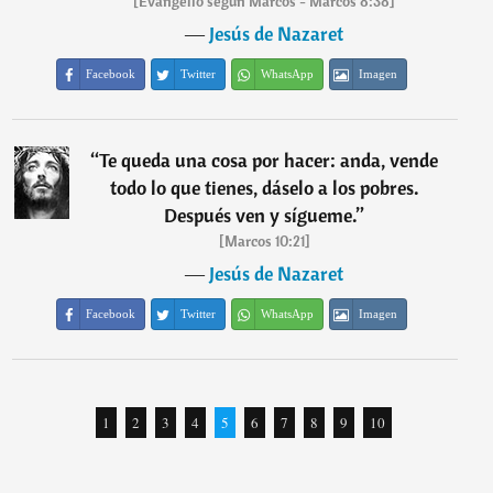
[Evangelio según Marcos - Marcos 8:38]
―
Jesús de Nazaret
Facebook
Twitter
WhatsApp
Imagen
“
Te queda una cosa por hacer: anda, vende
todo lo que tienes, dáselo a los pobres.
Después ven y sígueme.
”
[Marcos 10:21]
―
Jesús de Nazaret
Facebook
Twitter
WhatsApp
Imagen
1
2
3
4
5
6
7
8
9
10