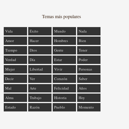
Temas más populares
Vida
Éxito
Mundo
Nada
Amor
Hacer
Hombres
Bien
Tiempo
Dios
Gente
Tener
Verdad
Día
Estar
Poder
Mujer
Libertad
Vivir
Personas
Decir
Ver
Corazón
Saber
Mal
Arte
Felicidad
Años
Alma
Trabajo
Historia
Hoy
Estado
Razón
Pueblo
Momento