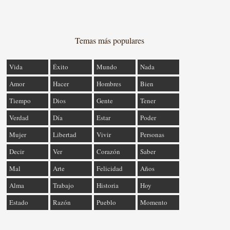
Temas más populares
Vida
Éxito
Mundo
Nada
Amor
Hacer
Hombres
Bien
Tiempo
Dios
Gente
Tener
Verdad
Día
Estar
Poder
Mujer
Libertad
Vivir
Personas
Decir
Ver
Corazón
Saber
Mal
Arte
Felicidad
Años
Alma
Trabajo
Historia
Hoy
Estado
Razón
Pueblo
Momento