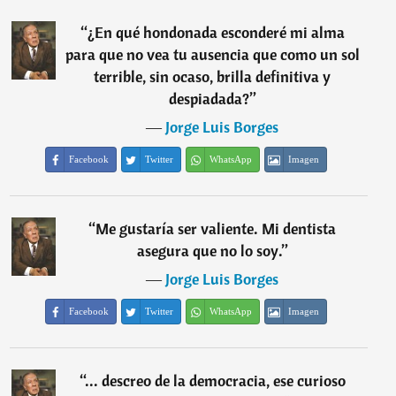
“
¿En qué hondonada esconderé mi alma
para que no vea tu ausencia que como un sol
terrible, sin ocaso, brilla definitiva y
despiadada?
”
―
Jorge Luis Borges
Facebook
Twitter
WhatsApp
Imagen
“
Me gustaría ser valiente. Mi dentista
asegura que no lo soy.
”
―
Jorge Luis Borges
Facebook
Twitter
WhatsApp
Imagen
“
... descreo de la democracia, ese curioso