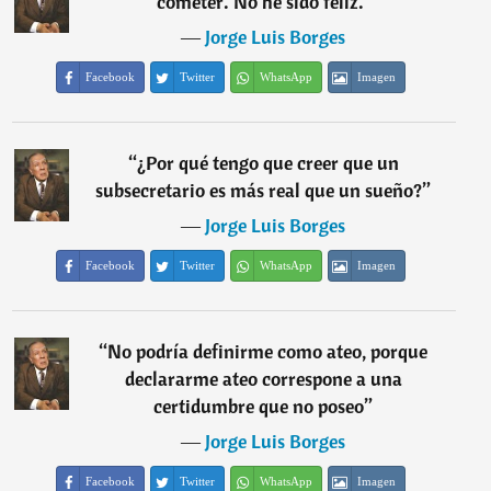
cometer. No he sido feliz.
”
―
Jorge Luis Borges
Facebook
Twitter
WhatsApp
Imagen
“
¿Por qué tengo que creer que un
subsecretario es más real que un sueño?
”
―
Jorge Luis Borges
Facebook
Twitter
WhatsApp
Imagen
“
No podría definirme como ateo, porque
declararme ateo correspone a una
certidumbre que no poseo
”
―
Jorge Luis Borges
Facebook
Twitter
WhatsApp
Imagen