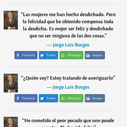
“
Las mujeres me han hecho desdichado. Pero
la felicidad que he obtenido compensa toda
la desdicha. Es mejor ser feliz y desdichado
que no ser ninguna de las dos cosas.
”
―
Jorge Luis Borges
Facebook
Twitter
WhatsApp
Imagen
“
¿Quién soy? Estoy tratando de averiguarlo
”
―
Jorge Luis Borges
Facebook
Twitter
WhatsApp
Imagen
“
He cometido el peor pecado que uno puede