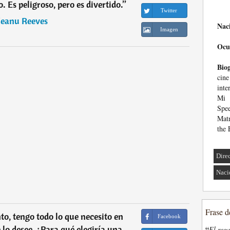
Es peligroso, pero es divertido.
”
Twitter
eanu Reeves
Nac
Imagen
Ocu
Biog
cine
inte
Mi 
Spe
Matr
the 
Dire
Naci
Frase d
o, tengo todo lo que necesito en
Facebook
o desee, ¿Para qué elegiría una
“
El rega