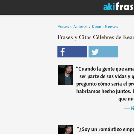
Frases
›
Autores
›
Keanu Reeves
Frases y Citas Célebres de Kea
“
Cuando la gente que amas
ser parte de sus vidas y 
pregunto cómo sería el pre
habríamos hecho juntos. E
que nu
―
K
“
¿Soy un romántico emped