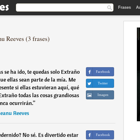
Frases
A
nu Reeves (3 frases)
 se ha ido, te quedas solo Extraño
Facebook
que ellas sean parte de la mía. Me
Twitter
sente si ellas estuvieran aquí, qué
xtraño todas las cosas grandiosas
Imagen
nca ocurrirán.
”
eanu Reeves
ernido? No sé. Es divertido estar
Facebook