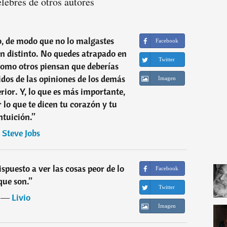
élebres de otros autores
o, de modo que no lo malgastes
Facebook
en distinto. No quedes atrapado en
Twitter
como otros piensan que deberías
uidos de las opiniones de los demás
Imagen
erior. Y, lo que es más importante,
r lo que te dicen tu corazón y tu
ntuición.
”
―
Steve Jobs
spuesto a ver las cosas peor de lo
Facebook
que son.
”
Twitter
―
Livio
Imagen