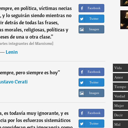
mpre, en política, víctimas necias
Facebook
, y lo seguirán siendo mientras no
Twitter
r detrás de todas las frases,
 morales, religiosas, políticas y
Imagen
reses de una u otra clase.
”
partes integrantes del Marxismo]
―
Lenin
Vida
siempre, pero siempre es hoy
”
Facebook
Amor
ustavo Cerati
Twitter
Tiempo
Imagen
Verdad
Mujer
a, es todavía muy ignorante, y es
Facebook
Decir
ia por los esfuerzos sistemáticos
Twitter
Mal
ue consideran esta ignorancia como