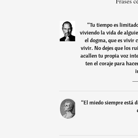
Frases c
“
Tu tiempo es limitad
viviendo la vida de algui
el dogma, que es vivir 
vivir. No dejes que los r
acallen tu propia voz int
ten el coraje para hace
i
“
El miedo siempre está di