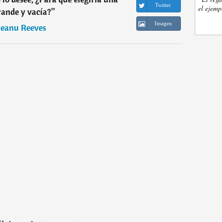
Twitter
el ejemp
rande y vacía?
”
Imagen
eanu Reeves