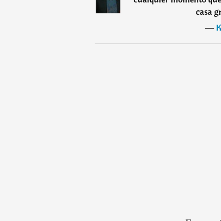
casa g
―
K