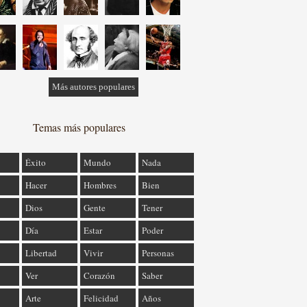
Más autores populares
Temas más populares
Éxito
Mundo
Nada
Hacer
Hombres
Bien
Dios
Gente
Tener
Día
Estar
Poder
Libertad
Vivir
Personas
Ver
Corazón
Saber
Arte
Felicidad
Años