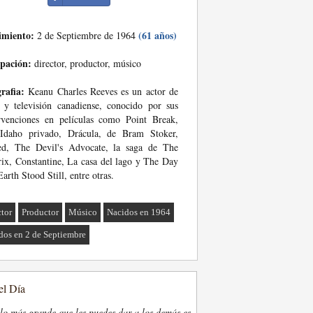
imiento:
(61 años)
2 de Septiembre de 1964
pación:
director, productor, músico
rafia:
Keanu Charles Reeves es un actor de
 y televisión canadiense, conocido por sus
rvenciones en películas como Point Break,
Idaho privado, Drácula, de Bram Stoker,
ed, The Devil's Advocate, la saga de The
ix, Constantine, La casa del lago y The Day
Earth Stood Still, entre otras.
ctor
Productor
Músico
Nacidos en 1964
dos en 2 de Septiembre
el Día
lo más grande que les puedes dar a los demás es