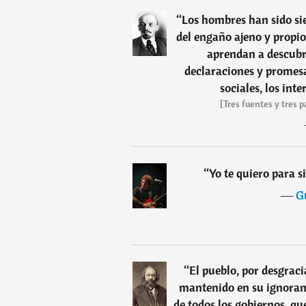
“
Los hombres han sido sie
del engaño ajeno y propio
aprendan a descubri
declaraciones y promesas
sociales, los inte
[Tres fuentes y tres 
“
Yo te quiero para 
―
G
“
El pueblo, por desgraci
mantenido en su ignoranc
de todos los gobiernos, q