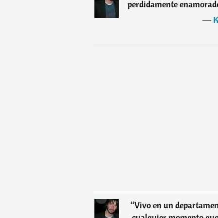
perdidamente enamorado. 
―
K
“
Vivo en un departament
cualquier momento que l