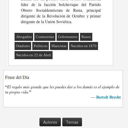
líder de la facción bolchevique del Partido
Obrero Socialdemócrata de Rusia, principal
dirigente de la Revolución de Octubre y primer
dirigente de la Unión Soviética.
Abogados
Comunistas
Gobernantes
Rusos
Oradores
Políticos
Marxistas
Nacidos en 1870
Nacidos en 22 de Abril
Frase del Día
“
El regalo más grande que les puedes dar a los demás es el ejemplo de
”
tu propia vida.
Bertolt Brecht
—
Autores
Temas