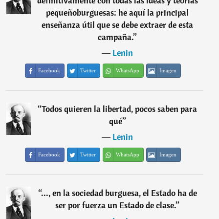
definitivamente con todas las ideas y teorías
pequeñoburguesas: he aquí la principal
enseñanza útil que se debe extraer de esta
campaña.
”
―
Lenin
Facebook
Twitter
WhatsApp
Imagen
“
Todos quieren la libertad, pocos saben para
qué
”
―
Lenin
Facebook
Twitter
WhatsApp
Imagen
“
..., en la sociedad burguesa, el Estado ha de
ser por fuerza un Estado de clase.
”