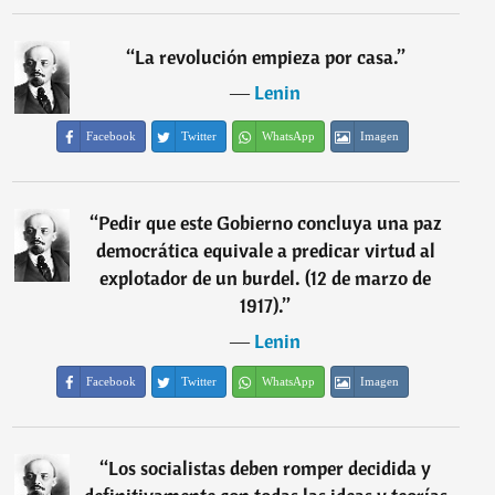
“
La revolución empieza por casa.
”
―
Lenin
Facebook
Twitter
WhatsApp
Imagen
“
Pedir que este Gobierno concluya una paz
democrática equivale a predicar virtud al
explotador de un burdel. (12 de marzo de
1917).
”
―
Lenin
Facebook
Twitter
WhatsApp
Imagen
“
Los socialistas deben romper decidida y