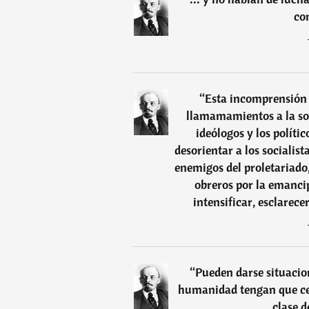
co
“
Esta incomprensión 
llamamamientos a la soci
ideólogos y los políti
desorientar a los socialist
enemigos del proletariado,
obreros por la emancip
intensificar, esclarece
“
Pueden darse situacion
humanidad tengan que cede
clase d