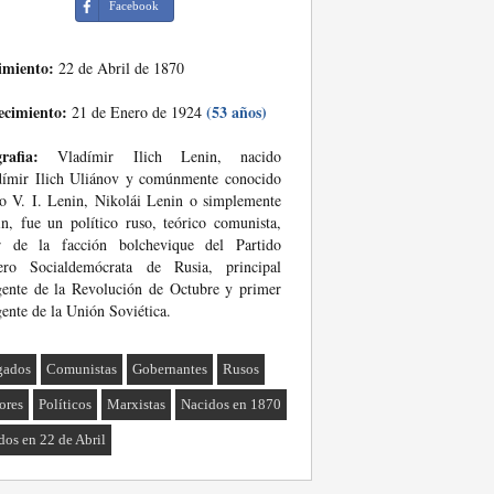
Facebook
imiento:
22 de Abril de 1870
ecimiento:
(53 años)
21 de Enero de 1924
rafia:
Vladímir Ilich Lenin, nacido
dímir Ilich Uliánov y comúnmente conocido
 V. I. Lenin, Nikolái Lenin o simplemente
n, fue un político ruso, teórico comunista,
er de la facción bolchevique del Partido
ero Socialdemócrata de Rusia, principal
gente de la Revolución de Octubre y primer
gente de la Unión Soviética.
gados
Comunistas
Gobernantes
Rusos
ores
Políticos
Marxistas
Nacidos en 1870
dos en 22 de Abril