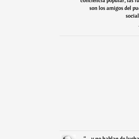
conciencia popular, las f
son los amigos del pu
socia
“
... y no hablan de lucha