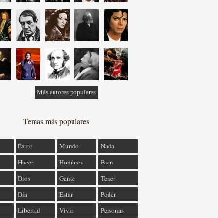
Más autores populares
Temas más populares
Éxito
Mundo
Nada
Hacer
Hombres
Bien
Dios
Gente
Tener
Día
Estar
Poder
Libertad
Vivir
Personas