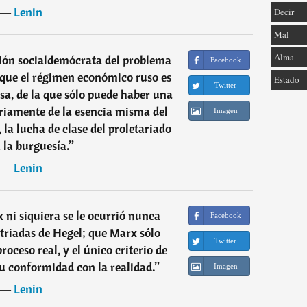
―
Lenin
Decir
Mal
Alma
ción socialdemócrata del problema
Facebook
 que el régimen económico ruso es
Estado
Twitter
sa, de la que sólo puede haber una
riamente de la esencia misma del
Imagen
 la lucha de clase del proletariado
 la burguesía.
”
―
Lenin
 ni siquiera se le ocurrió nunca
Facebook
triadas de Hegel; que Marx sólo
Twitter
roceso real, y el único criterio de
su conformidad con la realidad.
”
Imagen
―
Lenin