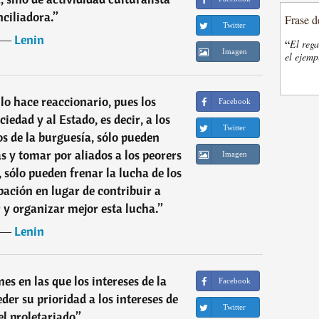
nciliadora.
”
Frase d
Twitter
―
Lenin
“
El rega
Imagen
el ejemp
lo hace reaccionario, pues los
Facebook
edad y al Estado, es decir, a los
Twitter
cos de la burguesía, sólo pueden
as y tomar por aliados a los peorers
Imagen
 sólo pueden frenar la lucha de los
ación en lugar de contribuir a
r y organizar mejor esta lucha.
”
―
Lenin
es en las que los intereses de la
Facebook
r su prioridad a los intereses de
Twitter
el proletariado
”