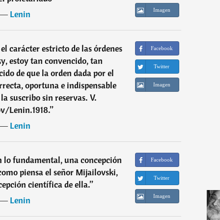
Imagen
―
Lenin
 carác­ter estricto de las órdenes
Facebook
y, estoy tan convencido, tan
Twitter
do de que la orden dada por el
recta, oportuna e indispensable
Imagen
la sus­cribo sin reservas. V.
v/Lenin.1918.
”
―
Lenin
n lo fundamental, una concepción
Facebook
 como piensa el señor Mijailovski,
Twitter
epción científica de ella.
”
Imagen
―
Lenin