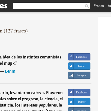
Frases
A
n (127 frases)
la idea de los instintos comunistas
Facebook
el mujik.
”
Twitter
―
Lenin
Imagen
trario, levantaron cabeza. Fluyeron
Facebook
les sobre el progreso, la ciencia, el
Twitter
justicia, los intereses populares, la
Imagen