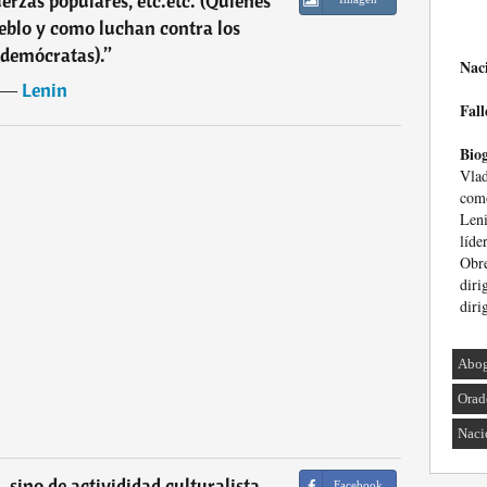
uerzas populares, etc.etc. (Quienes
eblo y como luchan contra los
ldemócratas).
”
Nac
―
Lenin
Fall
Biog
Vla
como
Leni
líd
Obr
diri
diri
Abo
Orad
Naci
, sino de activididad culturalista
Facebook