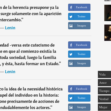
ón de la herencia presupone ya la
Facebook
 surge solamente con la aparición
Twitter
intercambio.
”
Imagen
―
Lenin
ciedad -versa este catecismo de
Facebook
e en que al comienzo existía la
Twitter
 toda sociedad; luego la familia
 y ésta, hasta formar un Estado.
”
Imagen
―
Lenin
Vida
Amor
la idea de la necesidad histórica
Facebook
Tiempo
pel del individuo en la historia:
Twitter
Verdad
pone precisamente de acciones de
 indudablemente los actores.
”
Mujer
Imagen