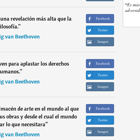
“
Es más 
adversi
una revelación más alta que la
Facebook
filosofía.
”
Twitter
g van Beethoven
Imagen
rven para aplastar los derechos
Facebook
umanos.
”
Twitter
g van Beethoven
Imagen
lmacén de arte en el mundo al que
Facebook
 sus obras y desde el cual el mundo
Twitter
r lo que necesitara
”
Imagen
g van Beethoven