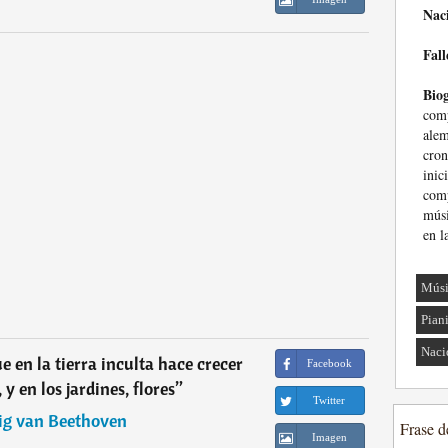
Nac
Fall
Biog
com
al
cron
inic
comp
músi
en l
Músi
Pian
Naci
e en la tierra inculta hace crecer
Facebook
 y en los jardines, flores
”
Twitter
g van Beethoven
Frase d
Imagen