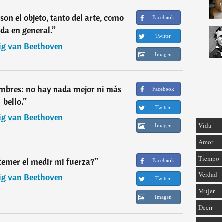
 son el objeto, tanto del arte, como
Facebook
ida en general.
”
Twitter
g van Beethoven
Imagen
ombres: no hay nada mejor ni más
Facebook
bello.
”
Twitter
g van Beethoven
Vida
Imagen
Amor
Tiempo
temer el medir mi fuerza?
”
Facebook
Verdad
g van Beethoven
Twitter
Mujer
Imagen
Decir