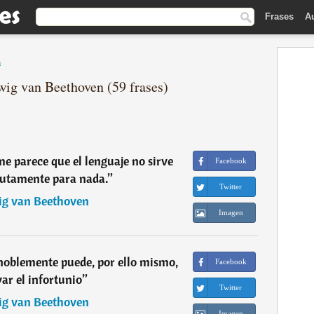
Frases
A
n
wig van Beethoven (59 frases)
 parece que el lenguaje no sirve
Facebook
lutamente para nada.
”
Twitter
g van Beethoven
Imagen
 noblemente puede, por ello mismo,
Facebook
var el infortunio
”
Twitter
g van Beethoven
Imagen