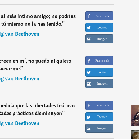
i al más íntimo amigo; no podrías
Facebook
i tú mismo no la has tenido.
”
Twitter
g van Beethoven
Imagen
reen en mí, no puedo ni quiero
Facebook
sociarme.
”
Twitter
g van Beethoven
Imagen
edida que las libertades teóricas
Facebook
tades prácticas disminuyen
”
Twitter
g van Beethoven
Imagen