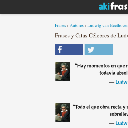
Frases
›
Autores
›
Ludwig van Beethove
Frases y Citas Célebres de Lud
“
Hay momentos en que me
todavía abso
―
Ludwi
“
Todo el que obra recta y
sobrelle
―
Ludwi