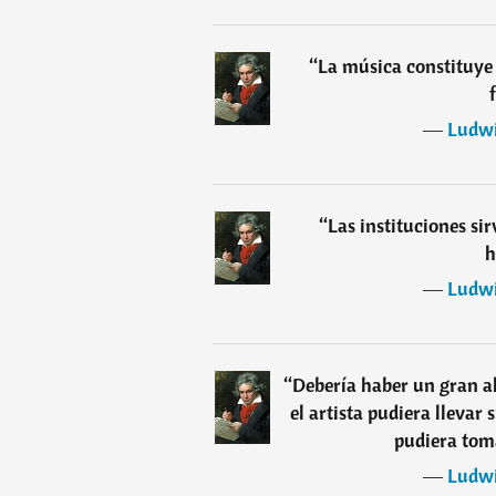
“
La música constituye 
―
Ludwi
“
Las instituciones si
h
―
Ludwi
“
Debería haber un gran a
el artista pudiera llevar
pudiera toma
―
Ludwi