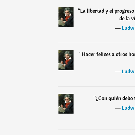
“
La libertad y el progreso
de la v
―
Ludwi
“
Hacer felices a otros h
―
Ludwi
“
¿Con quién debo 
―
Ludwi