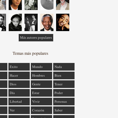
Más autores populares
Temas más populares
Éxito
Mundo
Nada
Hacer
Hombres
Bien
Dios
Gente
Tener
Día
Estar
Poder
Libertad
Vivir
Personas
Ver
Corazón
Saber