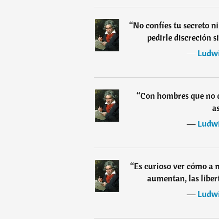
“
No confíes tu secreto n
pedirle discreción s
―
Ludwi
“
Con hombres que no c
a
―
Ludwi
“
Es curioso ver cómo a m
aumentan, las liber
―
Ludwi