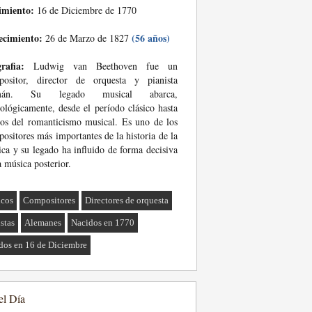
imiento:
16 de Diciembre de 1770
ecimiento:
(56 años)
26 de Marzo de 1827
rafia:
Ludwig van Beethoven fue un
positor, director de orquesta y pianista
emán. Su legado musical abarca,
ológicamente, desde el período clásico hasta
ios del romanticismo musical. Es uno de los
ositores más importantes de la historia de la
ca y su legado ha influido de forma decisiva
a música posterior.
cos
Compositores
Directores de orquesta
istas
Alemanes
Nacidos en 1770
dos en 16 de Diciembre
el Día