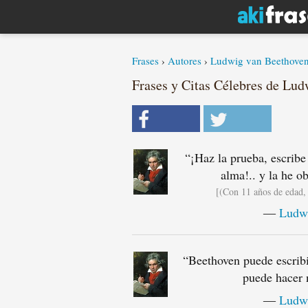
Frases
›
Autores
›
Ludwig van Beethove
Frases y Citas Célebres de Lud
“
¡Haz la prueba, escribe
alma!.. y la he o
[(Con 11 años de edad, 
―
Ludwi
“
Beethoven puede escribi
puede hacer 
―
Ludwi