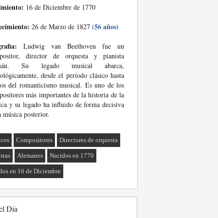
imiento:
16 de Diciembre de 1770
ecimiento:
(56 años)
26 de Marzo de 1827
rafia:
Ludwig van Beethoven fue un
positor, director de orquesta y pianista
emán. Su legado musical abarca,
ológicamente, desde el período clásico hasta
ios del romanticismo musical. Es uno de los
ositores más importantes de la historia de la
ca y su legado ha influido de forma decisiva
a música posterior.
cos
Compositores
Directores de orquesta
istas
Alemanes
Nacidos en 1770
dos en 16 de Diciembre
el Día