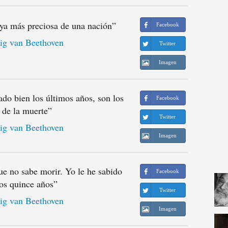
oya más preciosa de una nación
”
Facebook
g van Beethoven
Twitter
Imagen
do bien los últimos años, son los
Facebook
 de la muerte
”
Twitter
g van Beethoven
Imagen
ue no sabe morir. Yo le he sabido
Facebook
os quince años
”
Twitter
g van Beethoven
Imagen