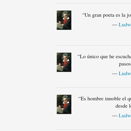
“
Un gran poeta es la j
―
Ludwi
“
Lo único que he escucha
pasos
―
Ludwi
“
Es hombre innoble el q
desde l
―
Ludwi