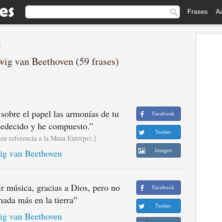
Frases
A
n
wig van Beethoven (59 frases)
 sobre el papel las armonías de tu
Facebook
bedecido y he compuesto.
”
Twitter
en referencia a la Musa Euterpe).]
g van Beethoven
Imagen
r música, gracias a Dios, pero no
Facebook
nada más en la tierra
”
Twitter
g van Beethoven