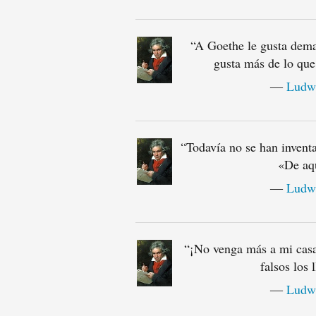
“
A Goethe le gusta demas
gusta más de lo que
―
Ludwi
“
Todavía no se han inventa
«De aqu
―
Ludwi
“
¡No venga más a mi casa!
falsos los 
―
Ludwi