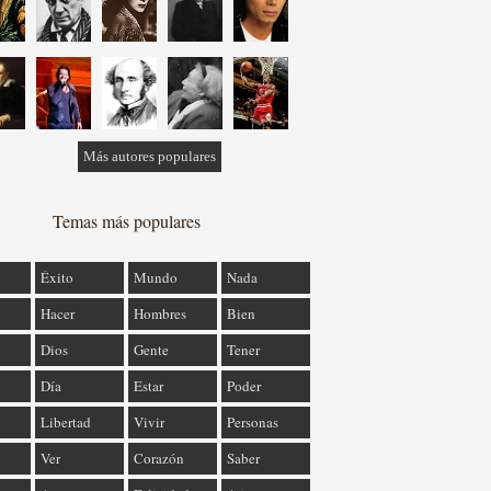
Más autores populares
Temas más populares
Éxito
Mundo
Nada
Hacer
Hombres
Bien
Dios
Gente
Tener
Día
Estar
Poder
Libertad
Vivir
Personas
Ver
Corazón
Saber