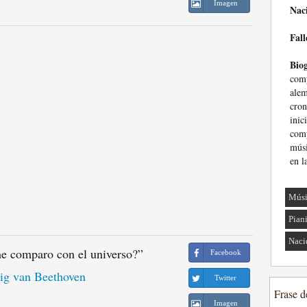
Imagen
Nac
Fall
Biog
com
al
cron
inic
comp
músi
en l
Músi
Pian
Naci
e comparo con el universo?
”
Facebook
g van Beethoven
Twitter
Frase d
Imagen