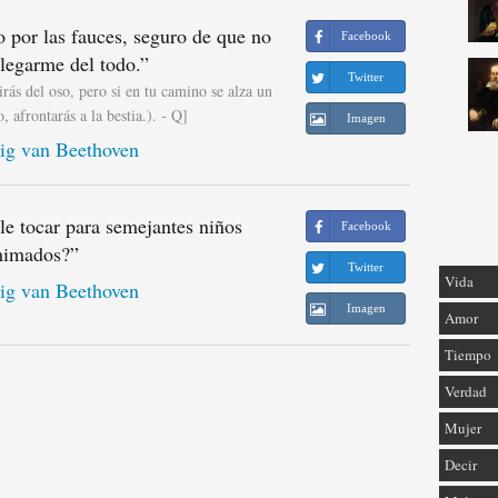
o por las fauces, seguro de que no
Facebook
legarme del todo.
”
Twitter
rás del oso, pero si en tu camino se alza un
 afrontarás a la bestia.). - Q]
Imagen
g van Beethoven
le tocar para semejantes niños
Facebook
imados?
”
Twitter
Vida
g van Beethoven
Imagen
Amor
Tiempo
Verdad
Mujer
Decir