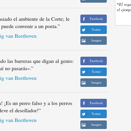
“
El rega
el ejemp
iado el ambiente de la Corte; le
Facebook
 puede convenir a un poeta.
”
Twitter
g van Beethoven
Imagen
do las barreras que digan al genio:
Facebook
í no pasarás».
”
Twitter
g van Beethoven
Imagen
 ¡Es un perro falso y a los perros
Facebook
lleve el desollador!
”
Twitter
g van Beethoven
Imagen