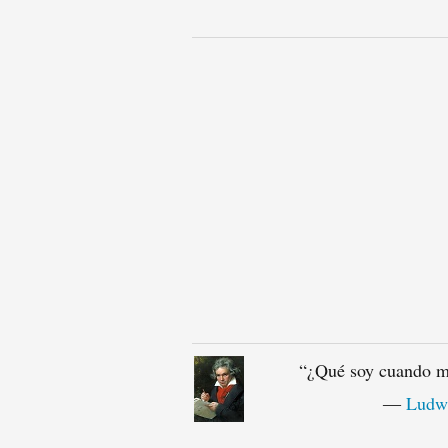
“
¿Qué soy cuando m
―
Ludwi