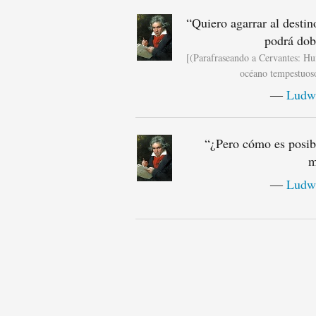
“
Quiero agarrar al destin
podrá dob
[(Parafraseando a Cervantes: Hui
océano tempestuoso,
―
Ludwi
“
¿Pero cómo es posib
m
―
Ludwi