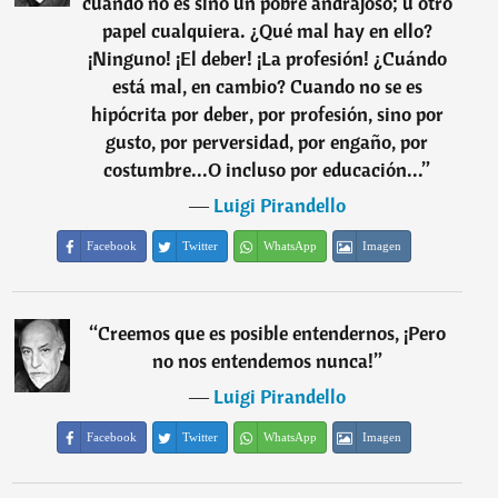
cuando no es sino un pobre andrajoso; u otro
papel cualquiera. ¿Qué mal hay en ello?
¡Ninguno! ¡El deber! ¡La profesión! ¿Cuándo
está mal, en cambio? Cuando no se es
hipócrita por deber, por profesión, sino por
gusto, por perversidad, por engaño, por
costumbre...O incluso por educación...
”
―
Luigi Pirandello
Facebook
Twitter
WhatsApp
Imagen
“
Creemos que es posible entendernos, ¡Pero
no nos entendemos nunca!
”
―
Luigi Pirandello
Facebook
Twitter
WhatsApp
Imagen