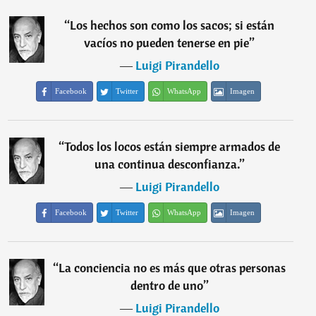
“
Los hechos son como los sacos; si están
vacíos no pueden tenerse en pie
”
―
Luigi Pirandello
Facebook
Twitter
WhatsApp
Imagen
“
Todos los locos están siempre armados de
una continua desconfianza.
”
―
Luigi Pirandello
Facebook
Twitter
WhatsApp
Imagen
“
La conciencia no es más que otras personas
dentro de uno
”
―
Luigi Pirandello