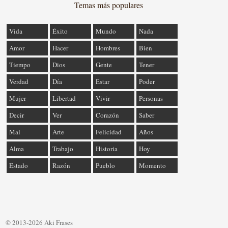
Temas más populares
Vida
Éxito
Mundo
Nada
Amor
Hacer
Hombres
Bien
Tiempo
Dios
Gente
Tener
Verdad
Día
Estar
Poder
Mujer
Libertad
Vivir
Personas
Decir
Ver
Corazón
Saber
Mal
Arte
Felicidad
Años
Alma
Trabajo
Historia
Hoy
Estado
Razón
Pueblo
Momento
© 2013-2026 Aki Frases