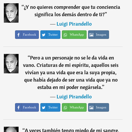
“
¿Y no quieres comprender que tu conciencia
significa los demás dentro de ti?
”
―
Luigi Pirandello
Facebook
Twitter
WhatsApp
Imagen
“
Pero a un personaje no se le da vida en
vano. Criaturas de mi espíritu, aquellos seis
vivían ya una vida que era la suya propia,
que había dejado de ser una vida que ya no
estaba en mi poder negársela.
”
―
Luigi Pirandello
Facebook
Twitter
WhatsApp
Imagen
“
A veces también tengo miedo de mi sangre,