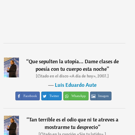
“
Que sepulten la utopía... Dame clases de
poesía con tu cuerpo esta noche
”
[Citado en el disco «A día de hoy», 2007.]
―
Luis Eduardo Aute
Facebook
Twitter
WhatsApp
Imagen
“
Tan terrible es el odio que ni te atreves a
mostrarme tu desprecio
”
[Citado en la canción «Sin tu latido».]