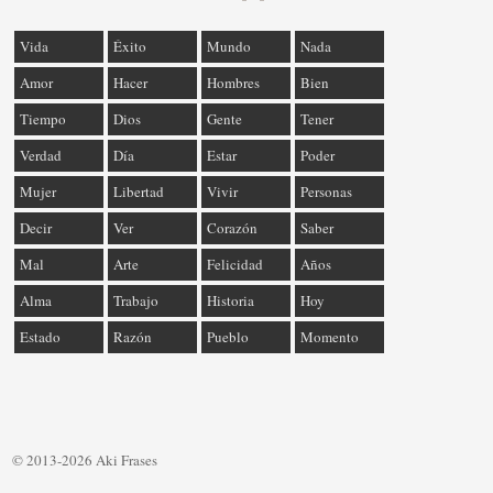
Vida
Éxito
Mundo
Nada
Amor
Hacer
Hombres
Bien
Tiempo
Dios
Gente
Tener
Verdad
Día
Estar
Poder
Mujer
Libertad
Vivir
Personas
Decir
Ver
Corazón
Saber
Mal
Arte
Felicidad
Años
Alma
Trabajo
Historia
Hoy
Estado
Razón
Pueblo
Momento
© 2013-2026 Aki Frases