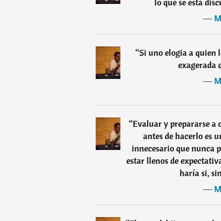
lo que se está disc
―
M
“
Si uno elogia a quien 
exagerada q
―
M
“
Evaluar y prepararse a 
antes de hacerlo es un
innecesario que nunca pr
estar llenos de expectativ
haría si, s
―
M