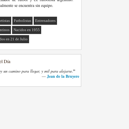
almente se encuentra sin equipo.
rtistas
Futbolistas
Entrenadores
ntinos
Nacidos en 1955
dos en 21 de Julio
el Día
”
y un camino para llegar, y mil para alejarse.
Jean de la Bruyere
—