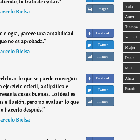
utiendo, lo trato de evitar.
”
Vida
Imagen
arcelo Bielsa
Amor
Tiempo
lo elogia, parece una amabilidad
Facebook
Verdad
ue no es aprobada.
”
Twitter
Mujer
arcelo Bielsa
Imagen
Decir
Mal
celebrar lo que se puede conseguir
Alma
Facebook
 ejercicio estéril, antipático e
Estado
Twitter
esagia cosas buenas. Lo ideal es
as e ilusión, pero no evaluar lo que
Imagen
ino hacerlo después.
”
arcelo Bielsa