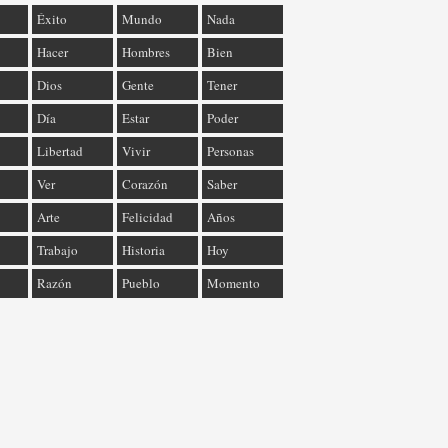
Éxito
Mundo
Nada
Hacer
Hombres
Bien
Dios
Gente
Tener
Día
Estar
Poder
Libertad
Vivir
Personas
Ver
Corazón
Saber
Arte
Felicidad
Años
Trabajo
Historia
Hoy
Razón
Pueblo
Momento