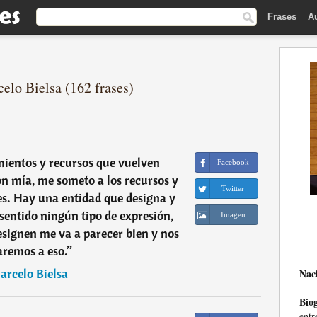
Frases
A
elo Bielsa (162 frases)
ientos y recursos que vuelven
Facebook
ón mía, me someto a los recursos y
Twitter
s. Hay una entidad que designa y
sentido ningún tipo de expresión,
Imagen
designen me va a parecer bien y nos
aremos a eso.
”
arcelo Bielsa
Nac
Biog
entr