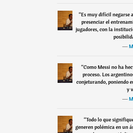
“
Es muy difícil negarse 
presenciar el entrenami
jugadores, con la institu
posibilid
―
M
“
Como Messi no ha hecho
proceso. Los argentino
conjeturando, poniendo e
y 
―
M
“
Todo lo que signifiqu
generen polémica en un á