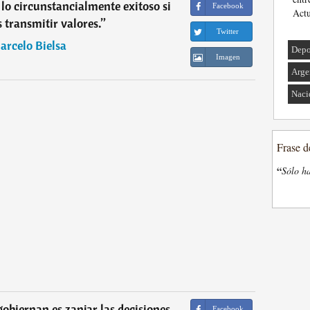
lo circunstancialmente exitoso si
Facebook
Actu
s transmitir valores.
”
Twitter
arcelo Bielsa
Depo
Imagen
Arge
Naci
Frase d
“
Sólo ha
gobiernan es zanjar las decisiones
Facebook