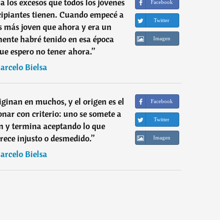
a los excesos que todos los jóvenes
Facebook
ncipiantes tienen. Cuando empecé a
Twitter
s más joven que ahora y era un
mente habré tenido en esa época
Imagen
ue espero no tener ahora.
”
arcelo Bielsa
iginan en muchos, y el origen es el
Facebook
zonar con criterio: uno se somete a
Twitter
ón y termina aceptando lo que
rece injusto o desmedido.
”
Imagen
arcelo Bielsa