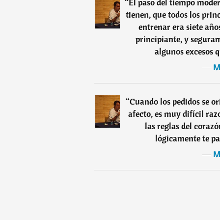
“
El paso del tiempo moder
tienen, que todos los pri
entrenar era siete año
principiante, y segura
algunos excesos q
―
M
“
Cuando los pedidos se or
afecto, es muy difícil ra
las reglas del coraz
lógicamente te pa
―
M