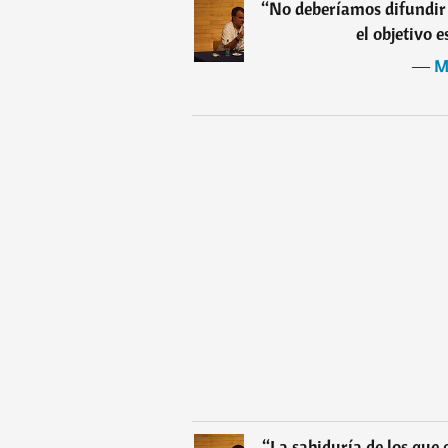
“
No deberíamos difundir 
el objetivo e
―
M
“
La sabiduría de los que 