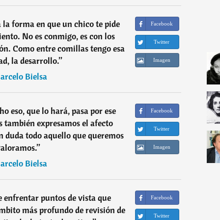
a la forma en que un chico te pide
Facebook
ento. No es conmigo, es con los
Twitter
ción. Como entre comillas tengo esa
ad, la desarrollo.
”
Imagen
arcelo Bielsa
 eso, que lo hará, pasa por ese
Facebook
s también expresamos el afecto
Twitter
n duda todo aquello que queremos
valoramos.
”
Imagen
arcelo Bielsa
e enfrentar puntos de vista que
Facebook
mbito más profundo de revisión de
Twitter