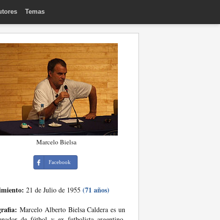
utores
Temas
Marcelo Bielsa
Facebook
imiento:
(71 años)
21 de Julio de 1955
rafia:
Marcelo Alberto Bielsa Caldera es un
enador de fútbol y ex futbolista argentino.