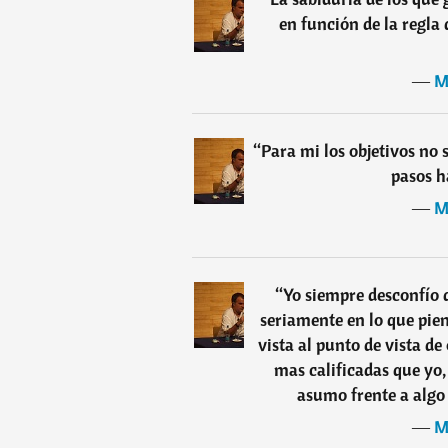
en función de la regla 
―
M
“
Para mi los objetivos no 
pasos h
―
M
“
Yo siempre desconfío 
seriamente en lo que pie
vista al punto de vista de
mas calificadas que yo, 
asumo frente a algo 
―
M