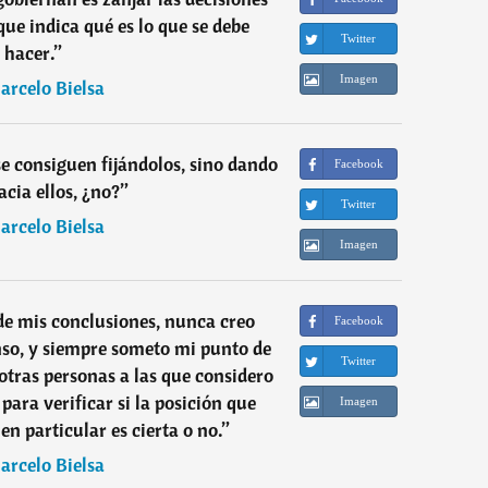
que indica qué es lo que se debe
Twitter
hacer.
”
Imagen
arcelo Bielsa
se consiguen fijándolos, sino dando
Facebook
acia ellos, ¿no?
”
Twitter
arcelo Bielsa
Imagen
de mis conclusiones, nunca creo
Facebook
nso, y siempre someto mi punto de
Twitter
 otras personas a las que considero
para verificar si la posición que
Imagen
en particular es cierta o no.
”
arcelo Bielsa