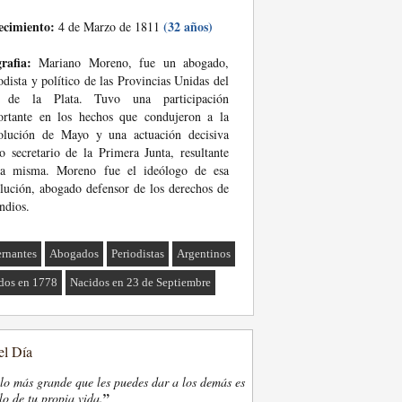
ecimiento:
(32 años)
4 de Marzo de 1811
rafia:
Mariano Moreno, fue un abogado,
odista y político de las Provincias Unidas del
 de la Plata. Tuvo una participación
ortante en los hechos que condujeron a la
olución de Mayo y una actuación decisiva
 secretario de la Primera Junta, resultante
la misma. Moreno fue el ideólogo de esa
lución, abogado defensor de los derechos de
indios.
rnantes
Abogados
Periodistas
Argentinos
dos en 1778
Nacidos en 23 de Septiembre
el Día
lo más grande que les puedes dar a los demás es
”
lo de tu propia vida.