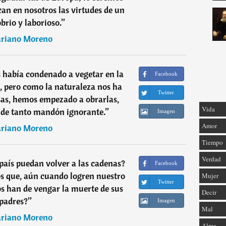
n en nosotros las virtudes de un
brio y laborioso.
”
riano Moreno
 había condenado a vegetar en la
Facebook
, pero como la naturaleza nos ha
Twitter
sas, hemos empezado a obrarlas,
Vida
 de tanto mandón ignorante.
”
Imagen
Amor
riano Moreno
Tiempo
Verdad
 país puedan volver a las cadenas?
Facebook
s que, aún cuando logren nuestro
Mujer
Twitter
os han de vengar la muerte de sus
Decir
padres?
”
Imagen
Mal
riano Moreno
Alma