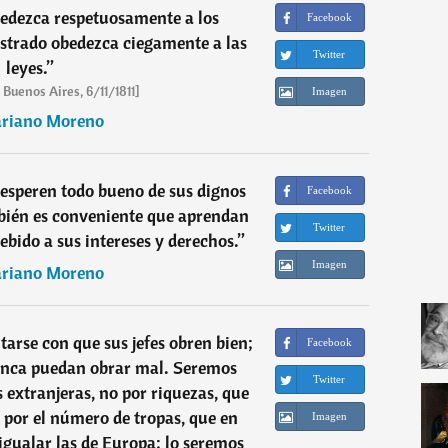
edezca respetuosamente a los
Facebook
strado obedezca ciegamente a las
Twitter
leyes.
”
 Buenos Aires, 6/11/1811]
Imagen
riano Moreno
s esperen todo bueno de sus dignos
Facebook
bién es conveniente que aprendan
Twitter
ebido a sus intereses y derechos.
”
Imagen
riano Moreno
tarse con que sus jefes obren bien;
Facebook
nunca puedan obrar mal. Seremos
Twitter
s extranjeras, no por riquezas, que
o por el número de tropas, que en
Imagen
gualar las de Europa; lo seremos