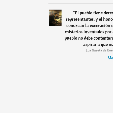
“
El pueblo tiene dere
representantes, y el hono
conozcan la execración c
misterios inventados por e
pueblo no debe contentars
aspirar a que n
[La Gazeta de Buen
―
Ma