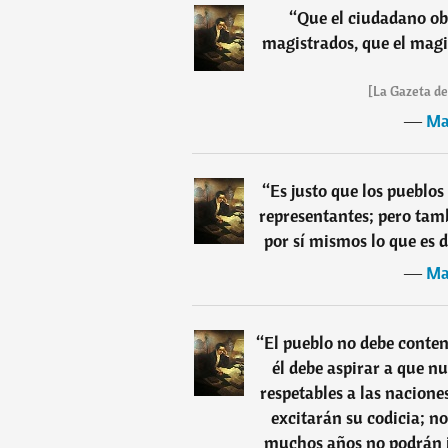
“
Que el ciudadano ob
magistrados, que el magi
[La Gazeta de
―
Ma
“
Es justo que los pueblo
representantes; pero tam
por sí mismos lo que es d
―
Ma
“
El pueblo no debe conten
él debe aspirar a que 
respetables a las nacione
excitarán su codicia; n
muchos años no podrán i