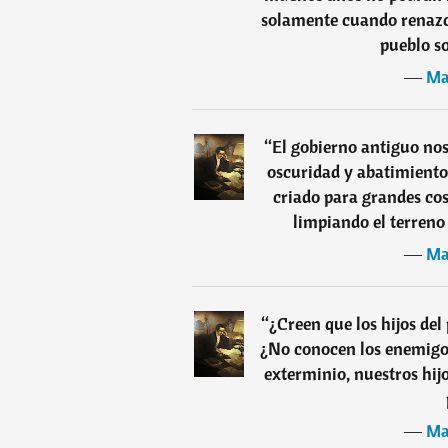
solamente cuando renazca
pueblo so
―
Ma
“
El gobierno antiguo nos
oscuridad y abatimiento
criado para grandes co
limpiando el terreno
―
Ma
“
¿Creen que los hijos del
¿No conocen los enemigo
exterminio, nuestros hij
―
Ma