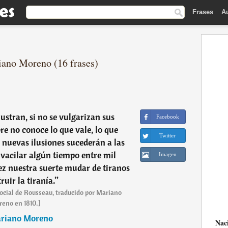
Frases
A
iano Moreno (16 frases)
lustran, si no se vulgarizan sus
Facebook
re no conoce lo que vale, lo que
Twitter
, nuevas ilusiones sucederán a las
 vacilar algún tiempo entre mil
Imagen
vez nuestra suerte mudar de tiranos
ruir la tiranía.
”
 social de Rousseau, traducido por Mariano
eno en 1810.]
riano Moreno
Nac