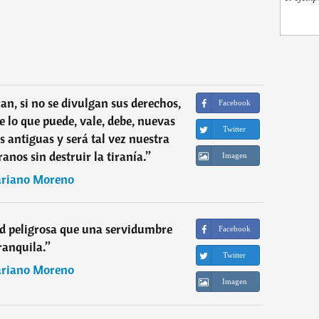
ran, si no se divulgan sus derechos,
Facebook
 lo que puede, vale, debe, nuevas
Twitter
s antiguas y será tal vez nuestra
anos sin destruir la tiranía.
”
Imagen
riano Moreno
d peligrosa que una servidumbre
Facebook
ranquila.
”
Twitter
riano Moreno
Imagen