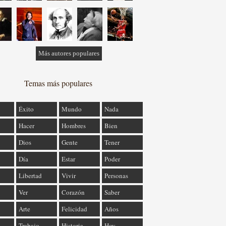
Más autores populares
Temas más populares
Éxito
Mundo
Nada
Hacer
Hombres
Bien
Dios
Gente
Tener
Día
Estar
Poder
Libertad
Vivir
Personas
Ver
Corazón
Saber
Arte
Felicidad
Años
Trabajo
Historia
Hoy