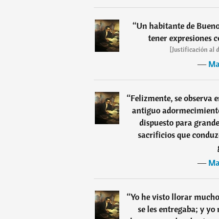
“
Un habitante de Buenos
tener expresiones co
[Justificación al
―
Ma
“
Felizmente, se observa e
antiguo adormecimiento,
dispuesto para grande
sacrificios que conduz
―
Ma
“
Yo he visto llorar much
se les entregaba; y yo