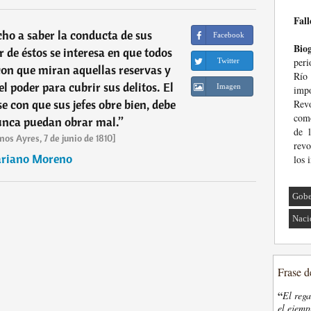
Fall
cho a saber la conducta de sus
Facebook
Biog
r de éstos se interesa en que todos
peri
Twitter
on que miran aquellas reservas y
Río
l poder para cubrir sus delitos. El
Imagen
imp
e con que sus jefes obre bien, debe
Rev
como
unca puedan obrar mal.
”
de 
os Ayres, 7 de junio de 1810]
revo
riano Moreno
los 
Gobe
Naci
Frase d
“
El rega
el ejemp