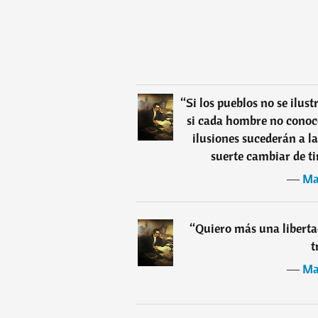
“
Si los pueblos no se ilust
si cada hombre no conoce
ilusiones sucederán a la
suerte cambiar de tir
―
Ma
“
Quiero más una liberta
t
―
Ma