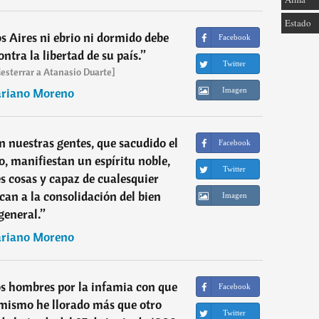
Estado
 Aires ni ebrio ni dormido debe
Facebook
ntra la libertad de su país.
”
Twitter
 desterrar a Atanasio Duarte]
riano Moreno
Imagen
n nuestras gentes, que sacudido el
Facebook
 manifiestan un espíritu noble,
Twitter
s cosas y capaz de cualesquier
can a la consolidación del bien
Imagen
general.
”
riano Moreno
os hombres por la infamia con que
Facebook
 mismo he llorado más que otro
Twitter