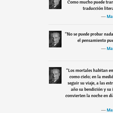
Como mucho puede trans
traducción liter
―
Mar
“
No se puede probar nada 
el pensamiento pue
―
Mar
“
Los mortales habitan en
como cielo; en la medid
seguir su viaje, a las est
año su bendición y su 
convierten la noche en dí
―
Mar