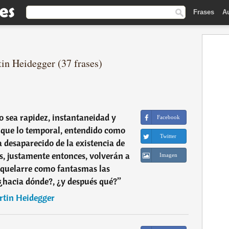
Frases
A
tin Heidegger (37 frases)
o sea rapidez, instantaneidad y
Facebook
 que lo temporal, entendido como
Twitter
a desaparecido de la existencia de
es, justamente entonces, volverán a
Imagen
aquelarre como fantasmas las
¿hacia dónde?, ¿y después qué?
”
tin Heidegger