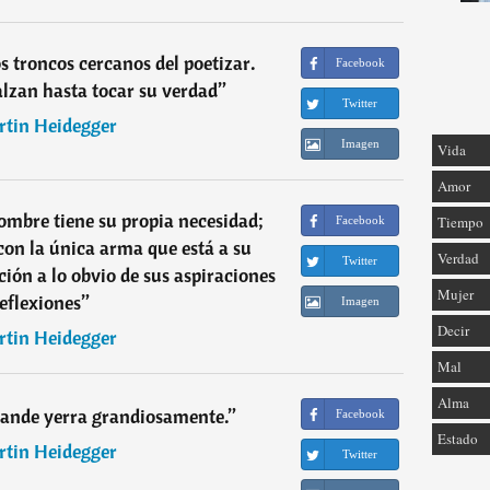
s troncos cercanos del poetizar.
Facebook
 alzan hasta tocar su verdad
”
Twitter
tin Heidegger
Imagen
Vida
Amor
ombre tiene su propia necesidad;
Tiempo
Facebook
con la única arma que está a su
Verdad
Twitter
ación a lo obvio de sus aspiraciones
Mujer
reflexiones
”
Imagen
Decir
tin Heidegger
Mal
Alma
rande yerra grandiosamente.
”
Facebook
Estado
tin Heidegger
Twitter