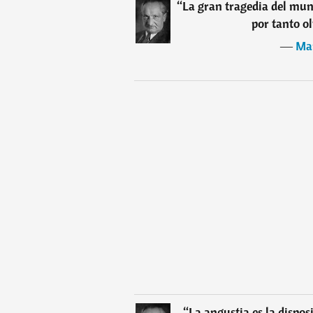
“
La gran tragedia del mun
por tanto o
―
Mar
“
La angustia es la dispo