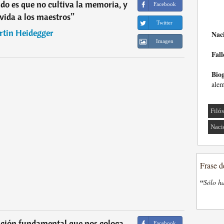
do es que no cultiva la memoria, y
Facebook
lvida a los maestros
”
Twitter
tin Heidegger
Nac
Imagen
Fall
Biog
ale
Filó
Naci
Frase d
“
Sólo ha
sición fundamental que nos coloca
Facebook