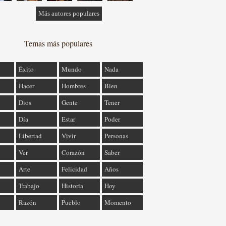
Más autores populares
Temas más populares
Éxito
Mundo
Nada
Hacer
Hombres
Bien
Dios
Gente
Tener
Día
Estar
Poder
Libertad
Vivir
Personas
Ver
Corazón
Saber
Arte
Felicidad
Años
Trabajo
Historia
Hoy
Razón
Pueblo
Momento