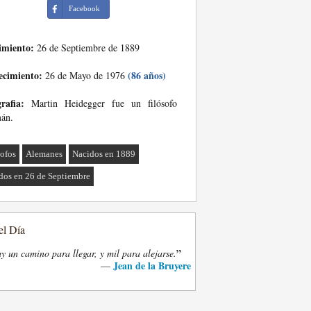
Facebook
imiento:
26 de Septiembre de 1889
ecimiento:
(86 años)
26 de Mayo de 1976
rafia:
Martin Heidegger fue un filósofo
mán.
sofos
Alemanes
Nacidos en 1889
dos en 26 de Septiembre
el Día
”
y un camino para llegar, y mil para alejarse.
Jean de la Bruyere
—