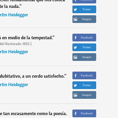
te la nada.
”
Twitter
tin Heidegger
Imagen
á en medio de la tempestad.
”
Facebook
 del Rectorado-1933.]
Twitter
tin Heidegger
Imagen
dubitativo, a un cerdo satisfecho.
”
Facebook
tin Heidegger
Twitter
Imagen
e tan escasamente como la poesía.
Facebook