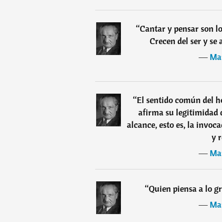
“
Cantar y pensar son lo
Crecen del ser y se
―
Mar
“
El sentido común del h
afirma su legitimidad 
alcance, esto es, la invoc
y 
―
Mar
“
Quien piensa a lo g
―
Mar