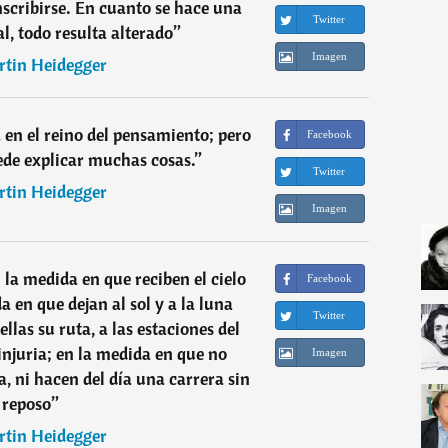
cribirse. En cuanto se hace una
Twitter
al, todo resulta alterado
”
Imagen
tin Heidegger
en el reino del pensamiento; pero
Facebook
de explicar muchas cosas.
”
Twitter
tin Heidegger
Imagen
 la medida en que reciben el cielo
Facebook
a en que dejan al sol y a la luna
Twitter
rellas su ruta, a las estaciones del
injuria; en la medida en que no
Imagen
a, ni hacen del día una carrera sin
reposo
”
tin Heidegger