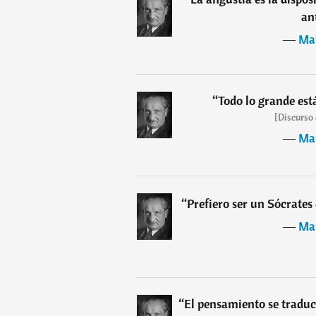
an
―
Mar
“
Todo lo grande est
[Discurso
―
Mar
“
Prefiero ser un Sócrates 
―
Mar
“
El pensamiento se traduc