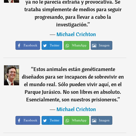
ya no le parecía extraña y provocativa. Se
trataba simplemente de medios para seguir
progresando, para llevar a cabo la
investigación.
”
―
Michael Crichton
Facebook
Twitter
WhatsApp
Imagen
“
Estos animales están genéticamente
diseñados para ser incapaces de sobrevivir en
el mundo real. Sólo pueden vivir aquí, en el
Parque Jurásico. No son libres en absoluto.
Esencialmente, son nuestros prisioneros.
”
―
Michael Crichton
Facebook
Twitter
WhatsApp
Imagen