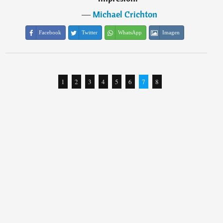
―
Michael Crichton
Facebook
Twitter
WhatsApp
Imagen
1
2
3
4
5
6
7
8