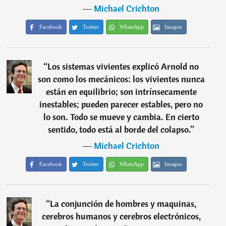
―
Michael Crichton
Facebook
Twitter
WhatsApp
Imagen
“
Los sistemas vivientes explicó Arnold no
son como los mecánicos: los vivientes nunca
están en equilibrio; son intrínsecamente
inestables; pueden parecer estables, pero no
lo son. Todo se mueve y cambia. En cierto
sentido, todo está al borde del colapso.
”
―
Michael Crichton
Facebook
Twitter
WhatsApp
Imagen
“
La conjunción de hombres y maquinas,
cerebros humanos y cerebros electrónicos,