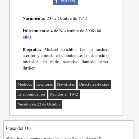
Facebook
Nacimiento:
23 de Octubre de 1942
Fallecimiento:
(66
4 de Noviembre de 2008
años)
Biografia:
Michael Crichton fue un médico,
escritor y cineasta estadounidense, considerado el
iniciador del estilo narrativo llamado tecno-
thriller.
Médicos
Escritores
Novelistas
Directores de cine
Estadounidenses
Nacidos en 1942
Nacidos en 23 de Octubre
Frase del Día
“
”
Sólo hay un camino para llegar, y mil para alejarse.