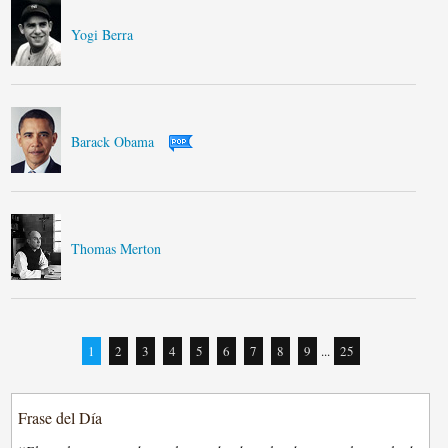
Yogi Berra
Barack Obama
Thomas Merton
1
2
3
4
5
6
7
8
9
...
25
Frase del Día