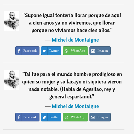
“
Supone igual tontería llorar porque de aquí
a cien años ya no viviremos, que llorar
porque no vivíamos hace cien años.
”
―
Michel de Montaigne
Facebook
Twitter
WhatsApp
Imagen
“
Tal fue para el mundo hombre prodigioso en
quien su mujer y su lacayo ni siquiera vieron
nada notable. (Habla de Agesilao, rey y
general espartano).
”
―
Michel de Montaigne
Facebook
Twitter
WhatsApp
Imagen