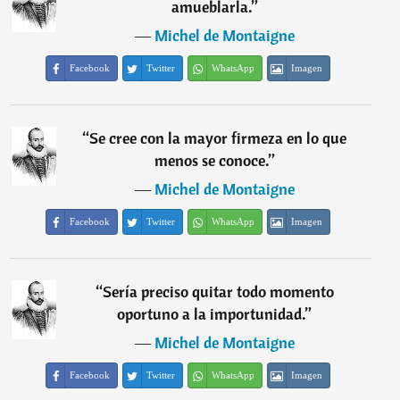
amueblarla.
”
―
Michel de Montaigne
Facebook
Twitter
WhatsApp
Imagen
“
Se cree con la mayor firmeza en lo que
menos se conoce.
”
―
Michel de Montaigne
Facebook
Twitter
WhatsApp
Imagen
“
Sería preciso quitar todo momento
oportuno a la importunidad.
”
―
Michel de Montaigne
Facebook
Twitter
WhatsApp
Imagen