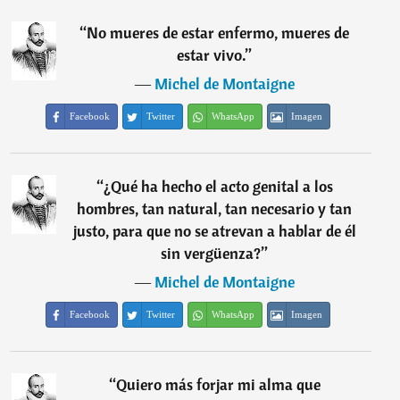
“
No mueres de estar enfermo, mueres de
estar vivo.
”
―
Michel de Montaigne
Facebook
Twitter
WhatsApp
Imagen
“
¿Qué ha hecho el acto genital a los
hombres, tan natural, tan necesario y tan
justo, para que no se atrevan a hablar de él
sin vergüenza?
”
―
Michel de Montaigne
Facebook
Twitter
WhatsApp
Imagen
“
Quiero más forjar mi alma que