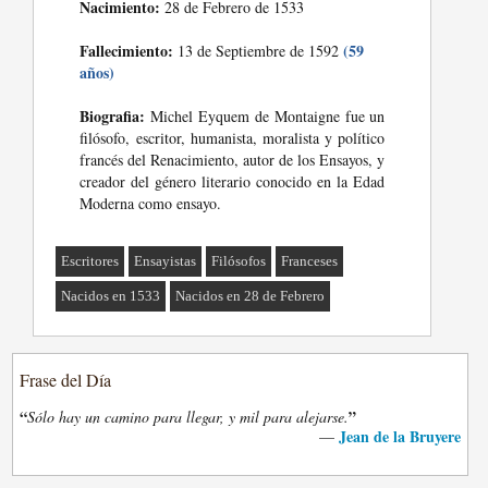
Nacimiento:
28 de Febrero de 1533
Fallecimiento:
(59
13 de Septiembre de 1592
años)
Biografia:
Michel Eyquem de Montaigne fue un
filósofo, escritor, humanista, moralista y político
francés del Renacimiento, autor de los Ensayos, y
creador del género literario conocido en la Edad
Moderna como ensayo.
Escritores
Ensayistas
Filósofos
Franceses
Nacidos en 1533
Nacidos en 28 de Febrero
Frase del Día
“
”
Sólo hay un camino para llegar, y mil para alejarse.
Jean de la Bruyere
—