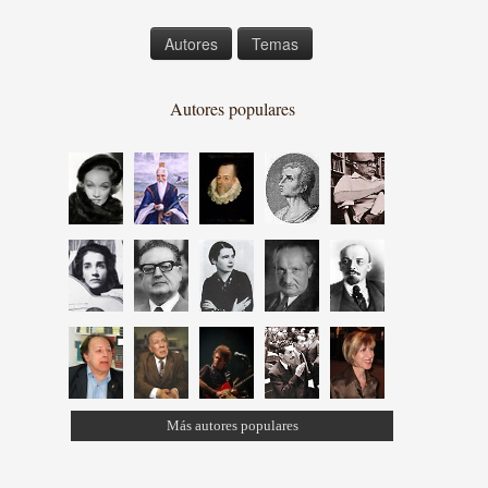
Autores
Temas
Autores populares
Más autores populares