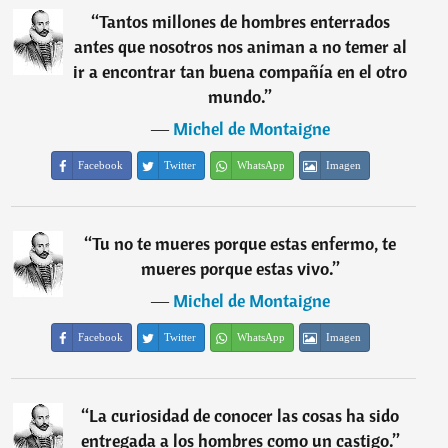
“
Tantos millones de hombres enterrados
antes que nosotros nos animan a no temer al
ir a encontrar tan buena compañía en el otro
mundo.
”
―
Michel de Montaigne
Facebook
Twitter
WhatsApp
Imagen
“
Tu no te mueres porque estas enfermo, te
mueres porque estas vivo.
”
―
Michel de Montaigne
Facebook
Twitter
WhatsApp
Imagen
“
La curiosidad de conocer las cosas ha sido
entregada a los hombres como un castigo.
”