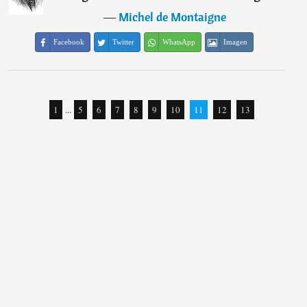
―
Michel de Montaigne
Facebook
Twitter
WhatsApp
Imagen
1
...
5
6
7
8
9
10
11
12
13