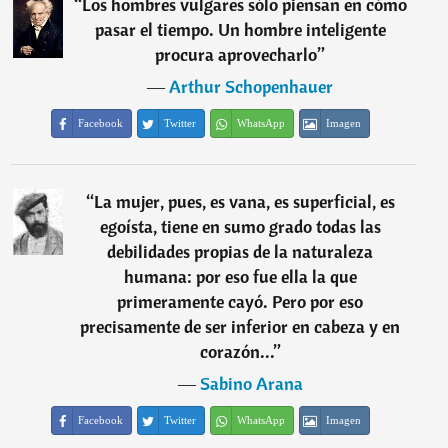
“
Los hombres vulgares sólo piensan en cómo
pasar el tiempo. Un hombre inteligente
procura aprovecharlo
”
―
Arthur Schopenhauer
Facebook
Twitter
WhatsApp
Imagen
“
La mujer, pues, es vana, es superficial, es
egoísta, tiene en sumo grado todas las
debilidades propias de la naturaleza
humana: por eso fue ella la que
primeramente cayó. Pero por eso
precisamente de ser inferior en cabeza y en
corazón...
”
―
Sabino Arana
Facebook
Twitter
WhatsApp
Imagen