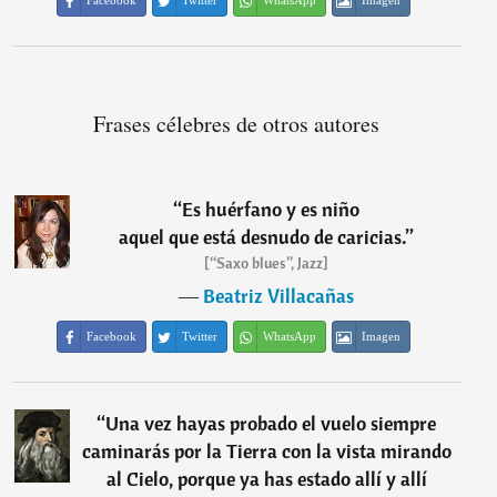
Facebook
Twitter
WhatsApp
Imagen
Frases célebres de otros autores
“
Es huérfano y es niño
aquel que está desnudo de caricias.
”
[“Saxo blues”, Jazz]
―
Beatriz Villacañas
Facebook
Twitter
WhatsApp
Imagen
“
Una vez hayas probado el vuelo siempre
caminarás por la Tierra con la vista mirando
al Cielo, porque ya has estado allí y allí