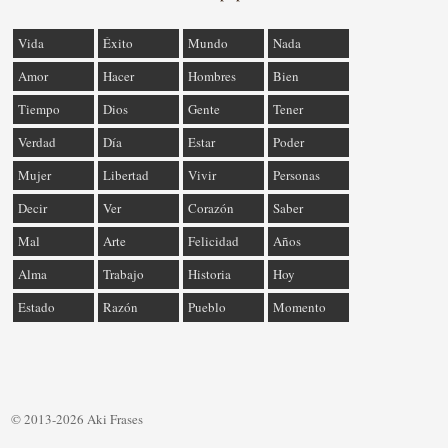
Vida
Éxito
Mundo
Nada
Amor
Hacer
Hombres
Bien
Tiempo
Dios
Gente
Tener
Verdad
Día
Estar
Poder
Mujer
Libertad
Vivir
Personas
Decir
Ver
Corazón
Saber
Mal
Arte
Felicidad
Años
Alma
Trabajo
Historia
Hoy
Estado
Razón
Pueblo
Momento
© 2013-2026 Aki Frases