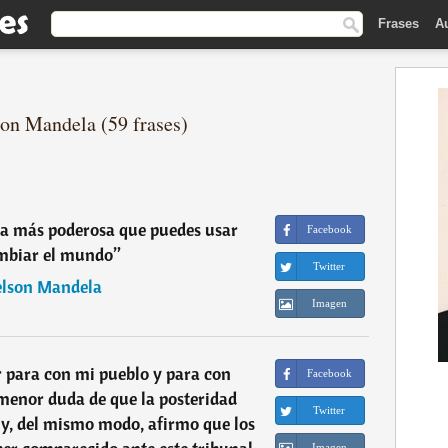
Frases
A
son Mandela (59 frases)
ma más poderosa que puedes usar
Facebook
mbiar el mundo
”
Twitter
lson Mandela
Imagen
 para con mi pueblo y para con
Facebook
menor duda de que la posteridad
Twitter
 y, del mismo modo, afirmo que los
Imagen