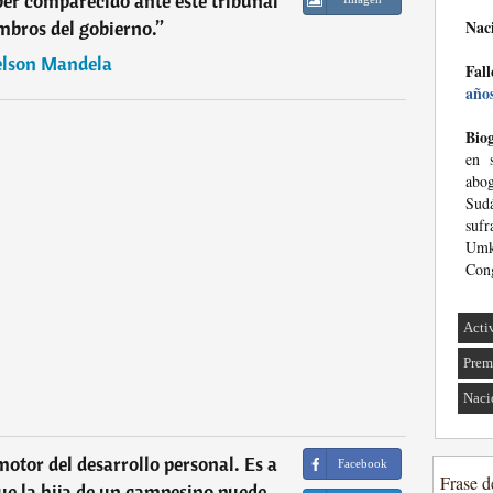
er comparecido ante este tribunal
mbros del gobierno.
”
Nac
lson Mandela
Fall
año
Biog
en 
abo
Sud
suf
Umk
Cong
Acti
Prem
Naci
motor del desarrollo personal. Es a
Facebook
Frase d
ue la hija de un campesino puede