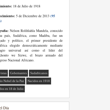
imiento:
18 de Julio de 1918
ecimiento:
(95
5 de Diciembre de 2013
s)
rafia:
Nelson Rolihlahla Mandela, conocido
su país, Sudáfrica, como Madiba, fue un
gado y político, el primer presidente de
áfrica elegido democráticamente mediante
ragio universal así como el líder del
honto we Sizwe, el brazo armado del
reso Nacional Africano.
vistas
Gobernantes
Sudafricanos
io Nobel de la Paz
Nacidos en 1918
dos en 18 de Julio
el Día