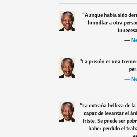
“
Aunque había sido derr
humillar a otra perso
innecesa
―
Ne
“
La prisión es una treme
per
―
Ne
“
La extraña belleza de l
capaz de levantar el á
triste. Se puede ser po
haber perdido el trab
e