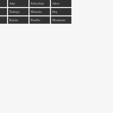
Arte
Felicidad
Años
Trabajo
Historia
Hoy
Razón
Pueblo
Momento