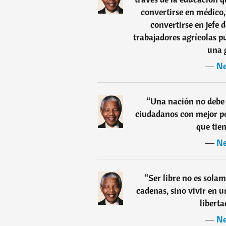
convertirse en médico,
convertirse en jefe 
trabajadores agrícolas pu
una 
―
Ne
“
Una nación no debe 
ciudadanos con mejor pos
que tie
―
Ne
“
Ser libre no es sola
cadenas, sino vivir en 
liberta
―
Ne