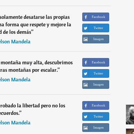
 solamente desatarse las propias
Facebook
una forma que respete y mejore la
Twitter
d de los demás
”
Imagen
lson Mandela
a montaña muy alta, descubrimos
Facebook
ras montañas por escalar.
”
Twitter
lson Mandela
Imagen
robado la libertad pero no los
Facebook
ecuerdos.
”
Twitter
lson Mandela
Imagen