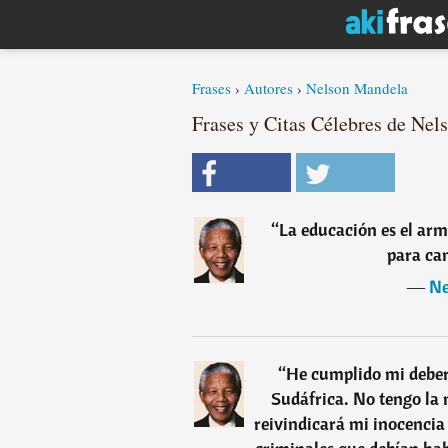
Frases
›
Autores
›
Nelson Mandela
Frases y Citas Célebres de Nel
“
La educación es el ar
para ca
―
Ne
“
He cumplido mi deber
Sudáfrica. No tengo la 
reivindicará mi inocencia