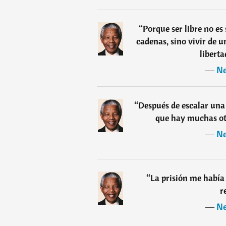
“
Porque ser libre no es
cadenas, sino vivir de 
liberta
―
Ne
“
Después de escalar un
que hay muchas ot
―
Ne
“
La prisión me había 
r
―
Ne