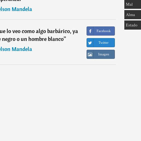
Mal
lson Mandela
Alma
Estado
que lo veo como algo barbárico, ya
Facebook
 negro o un hombre blanco
”
Twitter
lson Mandela
Imagen