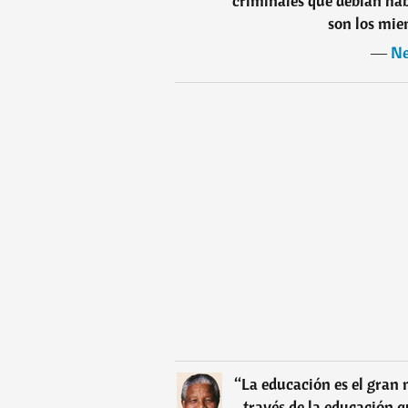
criminales que debían hab
son los mie
―
Ne
“
La educación es el gran 
través de la educación q