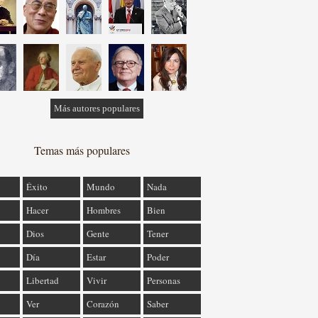
Más autores populares
Temas más populares
Éxito
Mundo
Nada
Hacer
Hombres
Bien
Dios
Gente
Tener
Día
Estar
Poder
Libertad
Vivir
Personas
Ver
Corazón
Saber