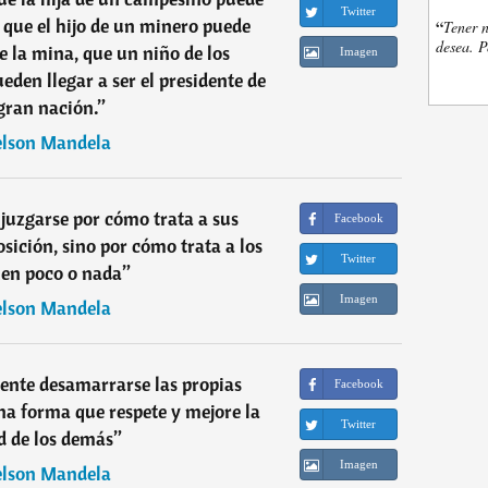
Twitter
 que el hijo de un minero puede
“
Tener n
desea. P
de la mina, que un niño de los
Imagen
eden llegar a ser el presidente de
gran nación.
”
lson Mandela
juzgarse por cómo trata a sus
Facebook
ición, sino por cómo trata a los
Twitter
nen poco o nada
”
Imagen
lson Mandela
mente desamarrarse las propias
Facebook
una forma que respete y mejore la
Twitter
d de los demás
”
Imagen
lson Mandela