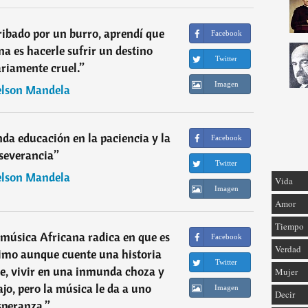
ibado por un burro, aprendí que
Facebook
na es hacerle sufrir un destino
Twitter
riamente cruel.
”
Imagen
lson Mandela
nda educación en la paciencia y la
Facebook
severancia
”
Twitter
lson Mandela
Vida
Imagen
Amor
Tiempo
a música Africana radica en que es
Facebook
Verdad
nimo aunque cuente una historia
Twitter
bre, vivir en una inmunda choza y
Mujer
ajo, pero la música le da a uno
Imagen
Decir
speranza.
”