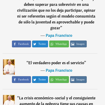
deben superar para sobrevivir en una
civilización que no los deja participar, opinar
ni ser referentes según el modelo consumista
de sólo la juventud es aprovechable y puede
gozar
”
―
Papa Francisco
Facebook
Twitter
WhatsApp
Imagen
“
El verdadero poder es el servicio
”
―
Papa Francisco
Facebook
Twitter
WhatsApp
Imagen
“
La crisis económico-social y el consiguiente
aumento de la pobreza tiene sus causas en