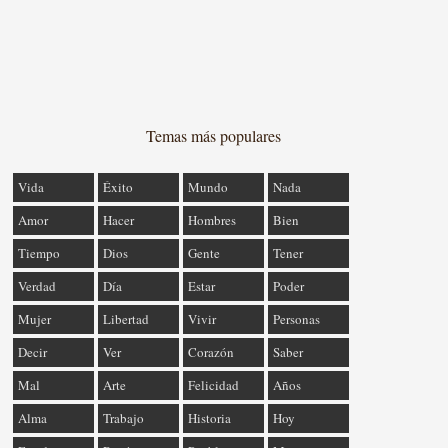
Temas más populares
Vida
Éxito
Mundo
Nada
Amor
Hacer
Hombres
Bien
Tiempo
Dios
Gente
Tener
Verdad
Día
Estar
Poder
Mujer
Libertad
Vivir
Personas
Decir
Ver
Corazón
Saber
Mal
Arte
Felicidad
Años
Alma
Trabajo
Historia
Hoy