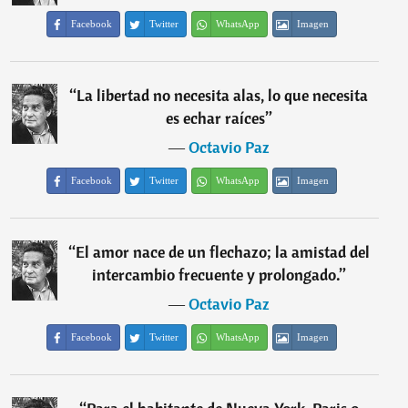
Facebook
Twitter
WhatsApp
Imagen
“
La libertad no necesita alas, lo que necesita
es echar raíces
”
―
Octavio Paz
Facebook
Twitter
WhatsApp
Imagen
“
El amor nace de un flechazo; la amistad del
intercambio frecuente y prolongado.
”
―
Octavio Paz
Facebook
Twitter
WhatsApp
Imagen