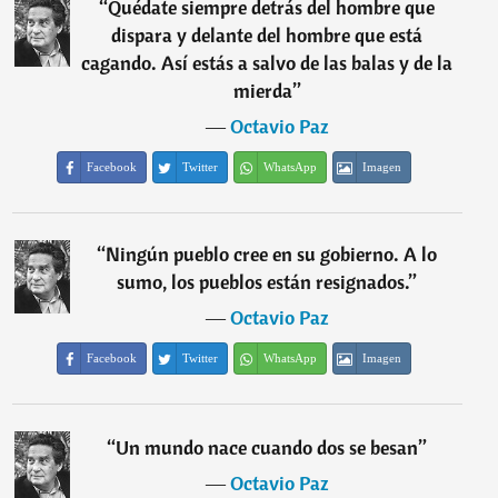
“
Quédate siempre detrás del hombre que
dispara y delante del hombre que está
cagando. Así estás a salvo de las balas y de la
mierda
”
―
Octavio Paz
Facebook
Twitter
WhatsApp
Imagen
“
Ningún pueblo cree en su gobierno. A lo
sumo, los pueblos están resignados.
”
―
Octavio Paz
Facebook
Twitter
WhatsApp
Imagen
“
Un mundo nace cuando dos se besan
”
―
Octavio Paz