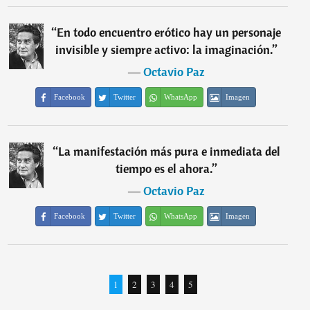
“
En todo encuentro erótico hay un personaje
invisible y siempre activo: la imaginación.
”
―
Octavio Paz
Facebook
Twitter
WhatsApp
Imagen
“
La manifestación más pura e inmediata del
tiempo es el ahora.
”
―
Octavio Paz
Facebook
Twitter
WhatsApp
Imagen
1
2
3
4
5