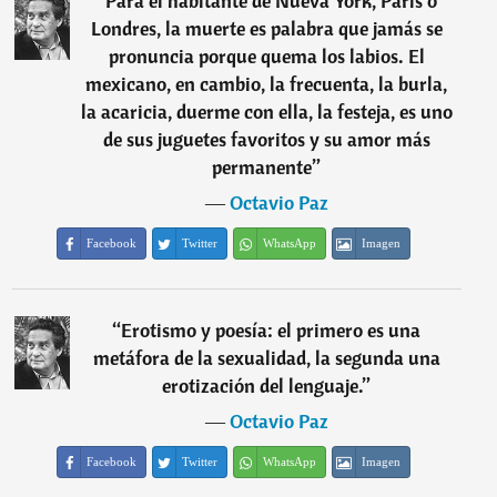
“
Para el habitante de Nueva York, Paris o
Londres, la muerte es palabra que jamás se
pronuncia porque quema los labios. El
mexicano, en cambio, la frecuenta, la burla,
la acaricia, duerme con ella, la festeja, es uno
de sus juguetes favoritos y su amor más
permanente
”
―
Octavio Paz
Facebook
Twitter
WhatsApp
Imagen
“
Erotismo y poesía: el primero es una
metáfora de la sexualidad, la segunda una
erotización del lenguaje.
”
―
Octavio Paz
Facebook
Twitter
WhatsApp
Imagen