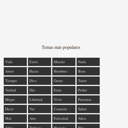
Temas más populares
Vida
Éxito
Mundo
Nada
Amor
Hacer
Hombres
Bien
Tiempo
Dios
Gente
Tener
Verdad
Día
Estar
Poder
Mujer
Libertad
Vivir
Personas
Decir
Ver
Corazón
Saber
Mal
Arte
Felicidad
Años
Alma
Trabajo
Historia
Hoy