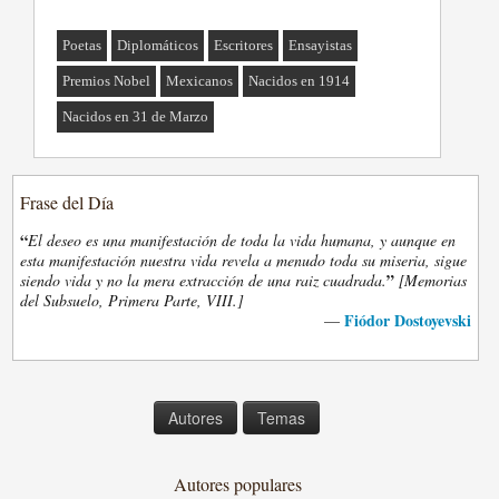
Poetas
Diplomáticos
Escritores
Ensayistas
Premios Nobel
Mexicanos
Nacidos en 1914
Nacidos en 31 de Marzo
Frase del Día
“
El deseo es una manifestación de toda la vida humana, y aunque en
esta manifestación nuestra vida revela a menudo toda su miseria, sigue
”
siendo vida y no la mera extracción de una raiz cuadrada.
[Memorias
del Subsuelo, Primera Parte, VIII.]
Fiódor Dostoyevski
—
Autores
Temas
Autores populares