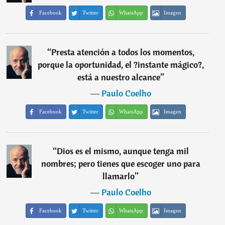
Facebook
Twitter
WhatsApp
Imagen
“
Presta atención a todos los momentos,
porque la oportunidad, el ?instante mágico?,
está a nuestro alcance
”
―
Paulo Coelho
Facebook
Twitter
WhatsApp
Imagen
“
Dios es el mismo, aunque tenga mil
nombres; pero tienes que escoger uno para
llamarlo
”
―
Paulo Coelho
Facebook
Twitter
WhatsApp
Imagen