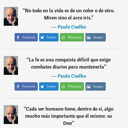
“
No todo en la vida es de un color o de otro.
Miren sino el arco iris.
”
―
Paulo Coelho
Facebook
Twitter
WhatsApp
Imagen
“
La fe es una conquista difícil que exige
combates diarios para mantenerla
”
―
Paulo Coelho
Facebook
Twitter
WhatsApp
Imagen
“
Cada ser humano tiene, dentro de sí, algo
mucho más importante que él mísmo: su
Don
”