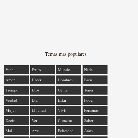
Temas más populares
Vida
Éxito
Mundo
Nada
Amor
Hacer
Hombres
Bien
Tiempo
Dios
Gente
Tener
Verdad
Día
Estar
Poder
Mujer
Libertad
Vivir
Personas
Decir
Ver
Corazón
Saber
Mal
Arte
Felicidad
Años