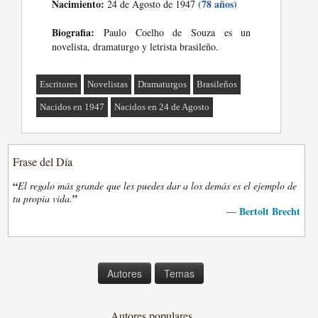
Nacimiento:
(78 años)
24 de Agosto de 1947
Biografia:
Paulo Coelho de Souza es un
novelista, dramaturgo y letrista brasileño.
Escritores
Novelistas
Dramaturgos
Brasileños
Nacidos en 1947
Nacidos en 24 de Agosto
Frase del Día
“
El regalo más grande que les puedes dar a los demás es el ejemplo de
”
tu propia vida.
Bertolt Brecht
—
Autores
Temas
Autores populares