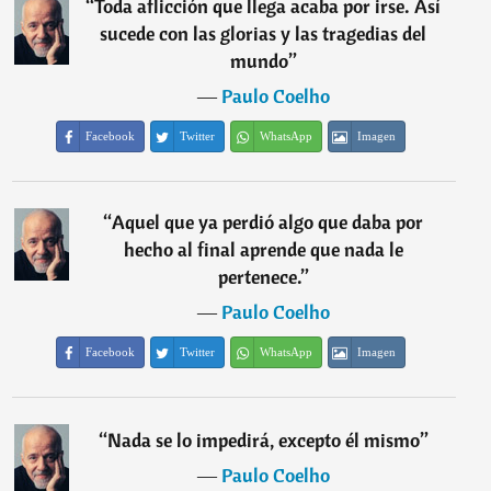
“
Toda aflicción que llega acaba por irse. Así
sucede con las glorias y las tragedias del
mundo
”
―
Paulo Coelho
Facebook
Twitter
WhatsApp
Imagen
“
Aquel que ya perdió algo que daba por
hecho al final aprende que nada le
pertenece.
”
―
Paulo Coelho
Facebook
Twitter
WhatsApp
Imagen
“
Nada se lo impedirá, excepto él mismo
”
―
Paulo Coelho