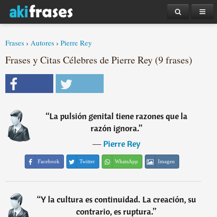
Frases
›
Autores
›
Pierre Rey
Frases y Citas Célebres de Pierre Rey (9 frases)
“
La pulsión genital tiene razones que la
razón ignora.
”
―
Pierre Rey
Facebook
Twitter
WhatsApp
Imagen
“
Y la cultura es continuidad. La creación, su
contrario, es ruptura.
”