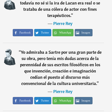
todavía no sé si la ira de Lacan era real o se
trataba de una cólera de actor con fines
terapéuticos.
”
―
Pierre Rey
Facebook
Twitter
WhatsApp
Imagen
“
Yo admiraba a Sartre por una gran parte de
su obra, pero tenía mis dudas acerca de la
perennidad de sus escritos filosóficos en los
que invención, creación e imaginación
cedían el puesto al discurso más
convencional de la cultura universitaria.
”
―
Pierre Rey
Facebook
Twitter
WhatsApp
Imagen