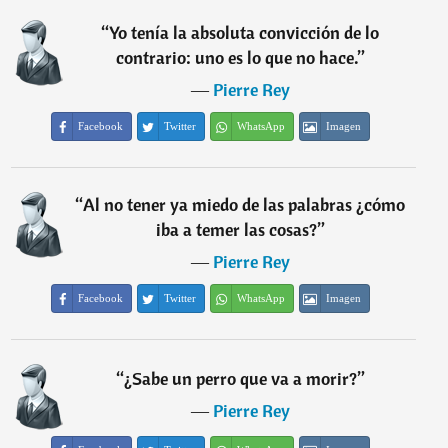
“
Yo tenía la absoluta convicción de lo
contrario: uno es lo que no hace.
”
―
Pierre Rey
Facebook
Twitter
WhatsApp
Imagen
“
Al no tener ya miedo de las palabras ¿cómo
iba a temer las cosas?
”
―
Pierre Rey
Facebook
Twitter
WhatsApp
Imagen
“
¿Sabe un perro que va a morir?
”
―
Pierre Rey