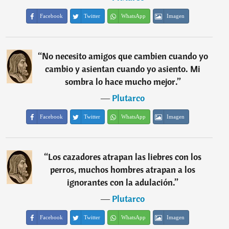
Facebook
Twitter
WhatsApp
Imagen
“
No necesito amigos que cambien cuando yo
cambio y asientan cuando yo asiento. Mi
sombra lo hace mucho mejor.
”
―
Plutarco
Facebook
Twitter
WhatsApp
Imagen
“
Los cazadores atrapan las liebres con los
perros, muchos hombres atrapan a los
ignorantes con la adulación.
”
―
Plutarco
Facebook
Twitter
WhatsApp
Imagen