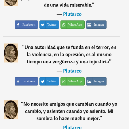
de una vida miserable.
”
―
Plutarco
Facebook
Twitter
WhatsApp
Imagen
“
Una autoridad que se funda en el terror, en
la violencia, en la opresión, es al mismo
tiempo una vergüenza y una injusticia
”
―
Plutarco
Facebook
Twitter
WhatsApp
Imagen
“
No necesito amigos que cambian cuando yo
cambio, y asienten cuando yo asiento. Mi
sombra lo hace mucho mejor.
”
―
Plutarco