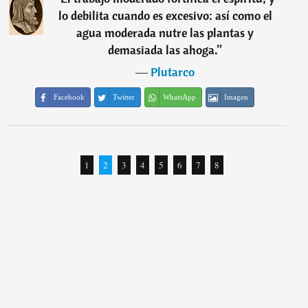
lo debilita cuando es excesivo: así como el
agua moderada nutre las plantas y
demasiada las ahoga.
”
―
Plutarco
Facebook
Twitter
WhatsApp
Imagen
1
2
3
4
5
6
7
8