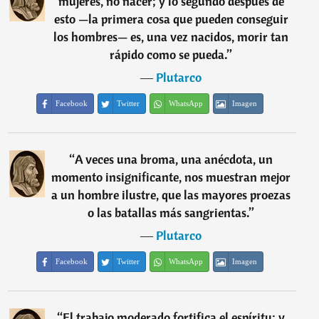
mujeres, no nacer; y lo segundo después de
esto —la primera cosa que pueden conseguir
los hombres— es, una vez nacidos, morir tan
rápido como se pueda.
”
―
Plutarco
Facebook
Twitter
WhatsApp
Imagen
“
A veces una broma, una anécdota, un
momento insignificante, nos muestran mejor
a un hombre ilustre, que las mayores proezas
o las batallas más sangrientas.
”
―
Plutarco
Facebook
Twitter
WhatsApp
Imagen
“
El trabajo moderado fortifica el espíritu; y