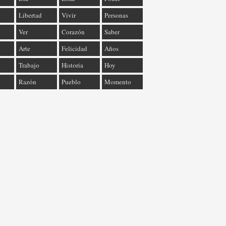
Libertad
Vivir
Personas
Ver
Corazón
Saber
Arte
Felicidad
Años
Trabajo
Historia
Hoy
Razón
Pueblo
Momento