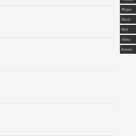
Mujer
Decir
Mal
Alma
Estado