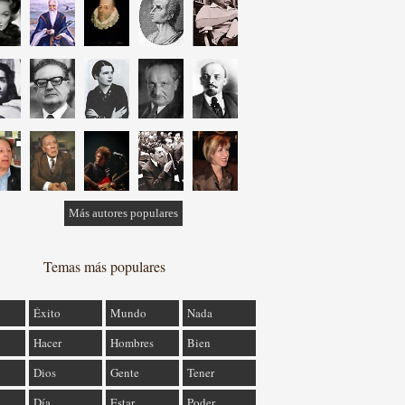
Más autores populares
Temas más populares
Éxito
Mundo
Nada
Hacer
Hombres
Bien
Dios
Gente
Tener
Día
Estar
Poder