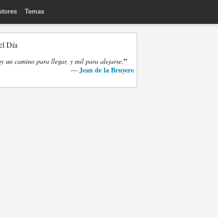
utores
Temas
el Día
”
y un camino para llegar, y mil para alejarse.
Jean de la Bruyere
—