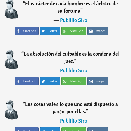
“
El carácter de cada hombre es el árbitro de
su fortuna
”
―
Publilio Siro
Facebook
Twitter
WhatsApp
Imagen
“
La absolución del culpable es la condena del
juez.
”
―
Publilio Siro
Facebook
Twitter
WhatsApp
Imagen
“
Las cosas valen lo que uno está dispuesto a
pagar por ellas.
”
―
Publilio Siro