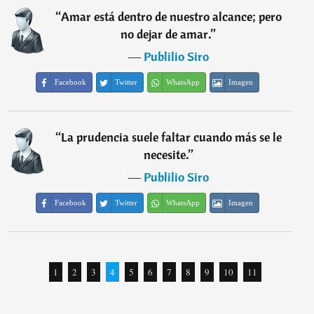
“
Amar está dentro de nuestro alcance; pero
no dejar de amar.
”
―
Publilio Siro
Facebook
Twitter
WhatsApp
Imagen
“
La prudencia suele faltar cuando más se le
necesite.
”
―
Publilio Siro
Facebook
Twitter
WhatsApp
Imagen
1
2
3
4
5
6
7
8
9
10
11