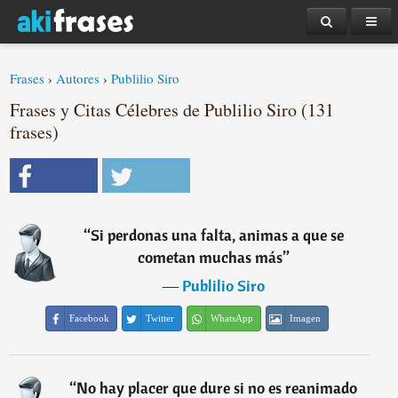
Frases
›
Autores
›
Publilio Siro
Frases y Citas Célebres de Publilio Siro (131
frases)
“
Si perdonas una falta, animas a que se
cometan muchas más
”
―
Publilio Siro
Facebook
Twitter
WhatsApp
Imagen
“
No hay placer que dure si no es reanimado