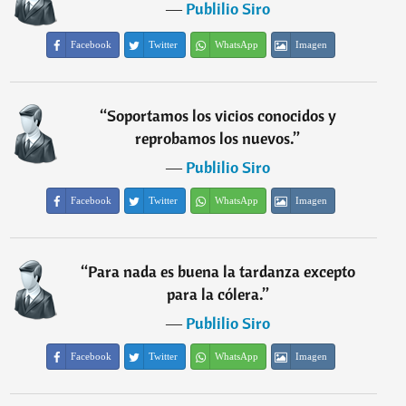
―
Publilio Siro
Facebook
Twitter
WhatsApp
Imagen
“
Soportamos los vicios conocidos y
reprobamos los nuevos.
”
―
Publilio Siro
Facebook
Twitter
WhatsApp
Imagen
“
Para nada es buena la tardanza excepto
para la cólera.
”
―
Publilio Siro
Facebook
Twitter
WhatsApp
Imagen