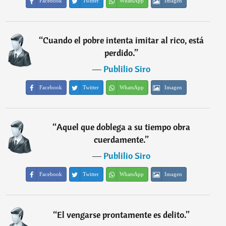
Facebook
Twitter
WhatsApp
Imagen
“
Cuando el pobre intenta imitar al rico, está
perdido.
”
―
Publilio Siro
Facebook
Twitter
WhatsApp
Imagen
“
Aquel que doblega a su tiempo obra
cuerdamente.
”
―
Publilio Siro
Facebook
Twitter
WhatsApp
Imagen
“
El vengarse prontamente es delito.
”