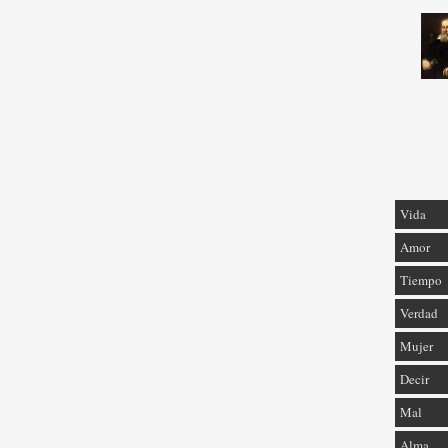
Vida
Amor
Tiempo
Verdad
Mujer
Decir
Mal
Alma