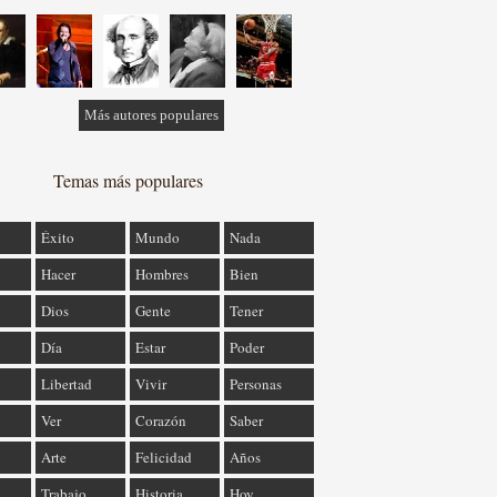
Más autores populares
Temas más populares
Éxito
Mundo
Nada
Hacer
Hombres
Bien
Dios
Gente
Tener
Día
Estar
Poder
Libertad
Vivir
Personas
Ver
Corazón
Saber
Arte
Felicidad
Años
Trabajo
Historia
Hoy