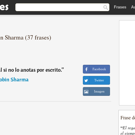
Frases
A
in Sharma (37 frases)
l si no lo anotas por escrito.
”
Facebook
obin Sharma
Twitter
Imagen
Frase d
“
El rega
el ejemp