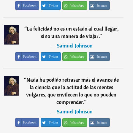
Facebook
Twitter
WhatsApp
Imagen
“
La felicidad no es un estado al cual llegar,
sino una manera de viajar.
”
―
Samuel Johnson
Facebook
Twitter
WhatsApp
Imagen
“
Nada ha podido retrasar más el avance de
la ciencia que la actitud de las mentes
vulgares, que envilecen lo que no pueden
comprender.
”
―
Samuel Johnson
Facebook
Twitter
WhatsApp
Imagen