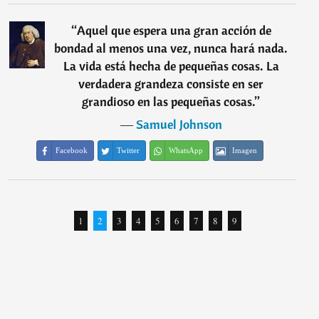
“
Aquel que espera una gran acción de
bondad al menos una vez, nunca hará nada.
La vida está hecha de pequeñas cosas. La
verdadera grandeza consiste en ser
grandioso en las pequeñas cosas.
”
―
Samuel Johnson
Facebook
Twitter
WhatsApp
Imagen
1
2
3
4
5
6
7
8
9