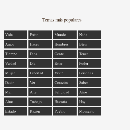
Temas más populares
Vida
Éxito
Mundo
Nada
Amor
Hacer
Hombres
Bien
Tiempo
Dios
Gente
Tener
Verdad
Día
Estar
Poder
Mujer
Libertad
Vivir
Personas
Decir
Ver
Corazón
Saber
Mal
Arte
Felicidad
Años
Alma
Trabajo
Historia
Hoy
Estado
Razón
Pueblo
Momento