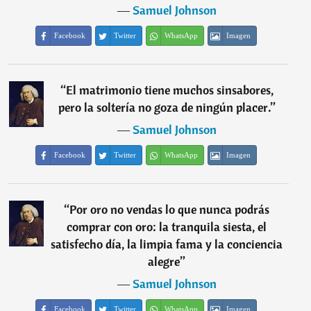
―
Samuel Johnson
Facebook
Twitter
WhatsApp
Imagen
“
El matrimonio tiene muchos sinsabores,
pero la soltería no goza de ningún placer.
”
―
Samuel Johnson
Facebook
Twitter
WhatsApp
Imagen
“
Por oro no vendas lo que nunca podrás
comprar con oro: la tranquila siesta, el
satisfecho día, la limpia fama y la conciencia
alegre
”
―
Samuel Johnson
Facebook
Twitter
WhatsApp
Imagen