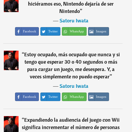
hiciéramos eso, Nintendo dejaría de ser
Nintendo
”
―
Satoru Iwata
Facebook
Twitter
WhatsApp
Imagen
“
Estoy ocupado, más ocupado que nunca y si
tengo que esperar 30 o 40 segundos o más
para cargar un juego, me desespera. Y, a
veces simplemente no puedo esperar
”
―
Satoru Iwata
Facebook
Twitter
WhatsApp
Imagen
“
Expandiendo la audiencia del juego con Wii
significa incrementar el número de personas