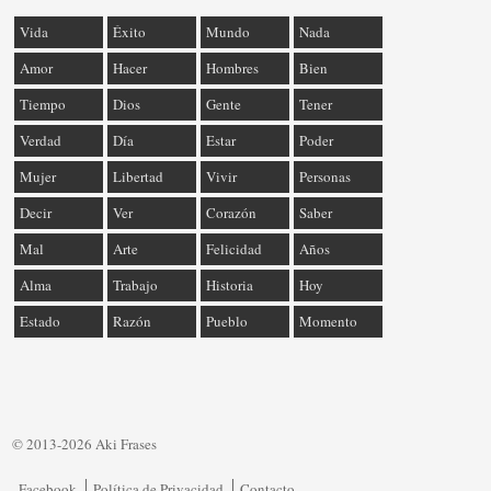
Vida
Éxito
Mundo
Nada
Amor
Hacer
Hombres
Bien
Tiempo
Dios
Gente
Tener
Verdad
Día
Estar
Poder
Mujer
Libertad
Vivir
Personas
Decir
Ver
Corazón
Saber
Mal
Arte
Felicidad
Años
Alma
Trabajo
Historia
Hoy
Estado
Razón
Pueblo
Momento
© 2013-2026 Aki Frases
Facebook
Política de Privacidad
Contacto