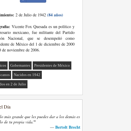
imiento:
(84 años)
2 de Julio de 1942
rafia:
Vicente Fox Quesada es un político y
esario mexicano, fue militante del Partido
ión Nacional, que se desempeñó como
idente de México del 1 de diciembre de 2000
0 de noviembre de 2006.
ticos
Gobernantes
Presidentes de México
icanos
Nacidos en 1942
dos en 2 de Julio
el Día
lo más grande que les puedes dar a los demás es
”
lo de tu propia vida.
Bertolt Brecht
—