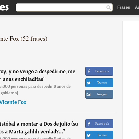
Frases
A
nte Fox (52 frases)
voy, y no vengo a despedirme, me
Facebook
 unas enchiladitas
”
Twitter
 5,000 personas para despedir 6 años de
gobierno]
Imagen
Vicente Fox
stóbal a montar a Dos de julio (su
Facebook
sos a Marta ¿ahhh verdad?...
”
Twitter
 5,000 personas para despedir 6 años de