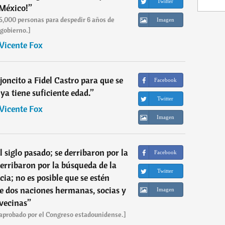
Twitter
México!
”
 5,000 personas para despedir 6 años de
Imagen
gobierno.]
Vicente Fox
ncito a Fidel Castro para que se
Facebook
ya tiene suficiente edad.
”
Twitter
Vicente Fox
Imagen
 siglo pasado; se derribaron por la
Facebook
derribaron por la búsqueda de la
Twitter
cia; no es posible que se estén
 dos naciones hermanas, socias y
Imagen
vecinas
”
aprobado por el Congreso estadounidense.]