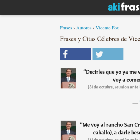
Frases
›
Autores
›
Vicente Fox
Frases y Citas Célebres de Vice
“
Decirles que yo ya me 
voy a comer
[31 de octubre, reunion ante
―
“
Me voy al rancho San Cri
caballo), a darle be
[31 de octubre, reunión ante