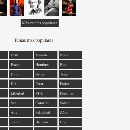
Más autores populares
Temas más populares
Éxito
Mundo
Nada
Hacer
Hombres
Bien
Dios
Gente
Tener
Día
Estar
Poder
Libertad
Vivir
Personas
Ver
Corazón
Saber
Arte
Felicidad
Años
Trabajo
Historia
Hoy