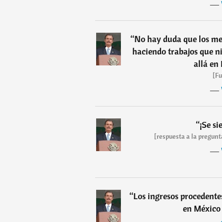
―
“
No hay duda que los mex
haciendo trabajos que ni
allá en
[Fu
―
“
¡Se si
[respuesta a la pregunt
―
“
Los ingresos procedente
en México