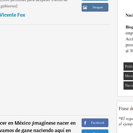
gobierno]
Imagen
Vicente Fox
Nac
Biog
empr
Acc
pres
al 3
Polí
Mex
Naci
Frase d
“
El rega
cer en México ¡imagínese nacer en
Facebook
el ejemp
 vamos de gane naciendo aquí en