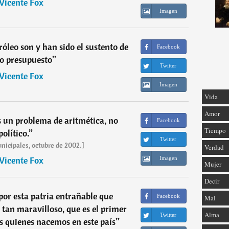
Vicente Fox
Imagen
róleo son y han sido el sustento de
Facebook
o presupuesto
”
Twitter
Vicente Fox
Imagen
Vida
Amor
es un problema de aritmética, no
Facebook
Tiempo
político.
”
Twitter
nicipales, octubre de 2002.]
Verdad
Vicente Fox
Imagen
Mujer
Decir
por esta patria entrañable que
Facebook
Mal
tan maravilloso, que es el primer
Alma
Twitter
s quienes nacemos en este país
”