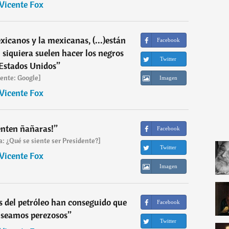
Vicente Fox
icanos y la mexicanas, (...)están
Facebook
 siquiera suelen hacer los negros
Twitter
 Estados Unidos
”
ente: Google]
Imagen
Vicente Fox
enten ñañaras!
”
Facebook
a: ¿Qué se siente ser Presidente?]
Twitter
Vicente Fox
Imagen
s del petróleo han conseguido que
Facebook
 seamos perezosos
”
Twitter