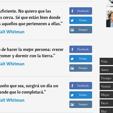
suficiente. No quiero que las
Facebook
s cerca. Sé que están bien donde
Twitter
a aquellos que pertenecen a ellas.
”
Imagen
alt Whitman
 de hacer la mejor persona: crecer
Facebook
 comer y dormir con la tierra.
”
Twitter
Vida
alt Whitman
Imagen
Amor
Tiempo
queño que sea, surgirá un día un
Facebook
Verdad
ande que lo completará.
”
Mujer
Twitter
alt Whitman
Decir
Imagen
Mal