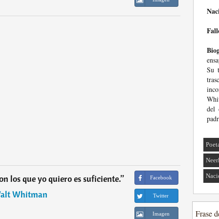
Nac
Fall
Biog
ensa
Su t
tra
inc
Whit
del 
padr
Poet
Neer
Naci
n los que yo quiero es suficiente.
”
Facebook
alt Whitman
Twitter
Frase d
Imagen