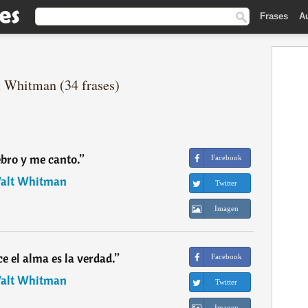
Frases
A
t Whitman (34 frases)
bro y me canto.
”
Facebook
alt Whitman
Twitter
Imagen
ce el alma es la verdad.
”
Facebook
alt Whitman
Twitter
Imagen