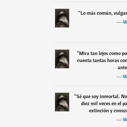
“
Lo más común, vulgar,
―
W
“
Mira tan lejos como pu
cuenta tantas horas co
ante
―
W
“
Sé que soy inmortal. N
diez mil veces en el p
extinción y conoz
―
W