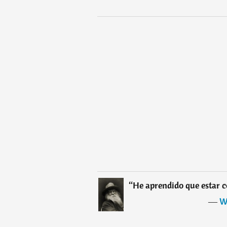
“
He aprendido que estar co
―
W