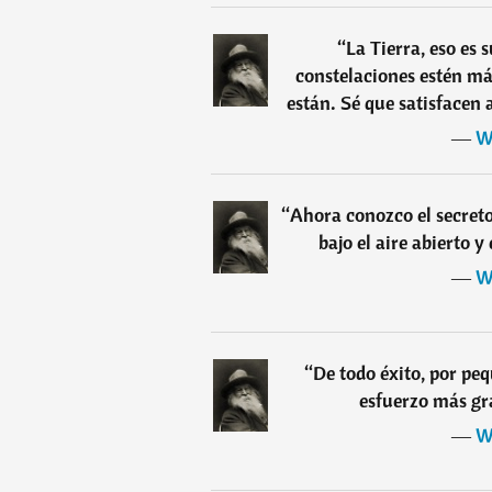
“
La Tierra, eso es 
constelaciones estén má
están. Sé que satisfacen 
―
W
“
Ahora conozco el secreto
bajo el aire abierto y
―
W
“
De todo éxito, por pe
esfuerzo más gr
―
W