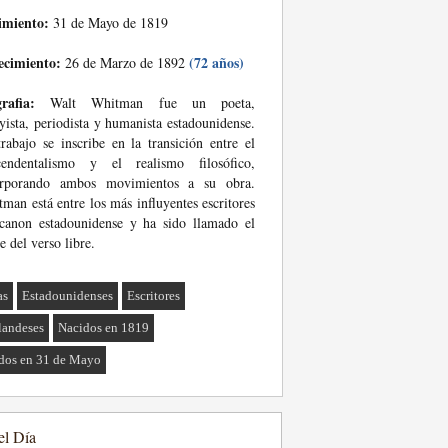
imiento:
31 de Mayo de 1819
ecimiento:
(72 años)
26 de Marzo de 1892
rafia:
Walt Whitman fue un poeta,
yista, periodista y humanista estadounidense.
rabajo se inscribe en la transición entre el
scendentalismo y el realismo filosófico,
orporando ambos movimientos a su obra.
man está entre los más influyentes escritores
canon estadounidense y ha sido llamado el
e del verso libre.
as
Estadounidenses
Escritores
landeses
Nacidos en 1819
dos en 31 de Mayo
el Día