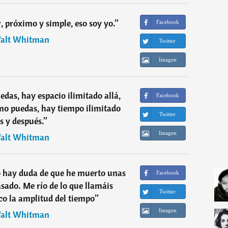
 próximo y simple, eso soy yo.
”
Facebook
alt Whitman
Twitter
Imagen
edas, hay espacio ilimitado allá,
Facebook
mo puedas, hay tiempo ilimitado
Twitter
s y después.
”
Imagen
alt Whitman
o hay duda de que he muerto unas
Facebook
asado. Me río de lo que llamáis
Twitter
co la amplitud del tiempo
”
Imagen
alt Whitman