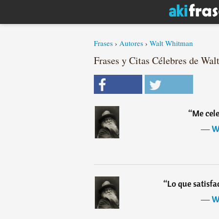
Frases
›
Autores
›
Walt Whitman
Frases y Citas Célebres de Wal
“
Me cele
―
W
“
Lo que satisfa
―
W