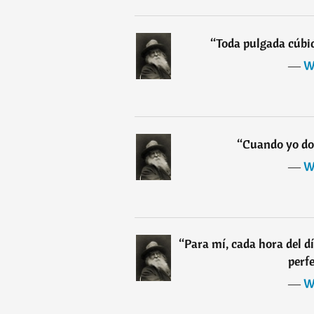
“
Toda pulgada cúbic
―
W
“
Cuando yo do
―
W
“
Para mí, cada hora del dí
perf
―
W