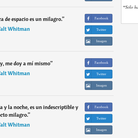
“
Sólo ha
a de espacio es un milagro.
”
Facebook
alt Whitman
Twitter
Imagen
y, me doy a mí mismo
”
Facebook
alt Whitman
Twitter
Imagen
a y la noche, es un indescriptible y
Facebook
ecto milagro.
”
Twitter
alt Whitman
Imagen