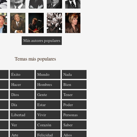
Más autores populares
Temas más populares
Éxito
Mundo
Nada
Hacer
Hombres
Bien
Dios
Gente
Tener
Día
Estar
Poder
Libertad
Vivir
Personas
Ver
Corazón
Saber
Arte
Felicidad
Años