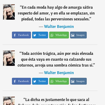
“
En cada moda hay algo de amarga sátira
respecto del amor, y en ella se emplazan, sin
piedad, todas las perversiones sexuales.
”
―
Walter Benjamin
Facebook
Twitter
WhatsApp
Imagen
“
Toda acción trágica, aún por más elevada
que ésta vaya en cuanto va calzando sus
coturnos, arroja una sombra cómica tras sí.
”
―
Walter Benjamin
Facebook
Twitter
WhatsApp
Imagen
“
La dicha es justamente lo que saca al