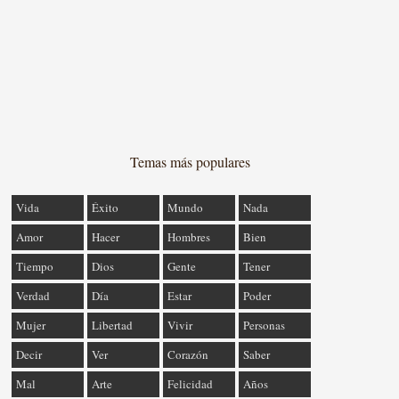
Temas más populares
Vida
Éxito
Mundo
Nada
Amor
Hacer
Hombres
Bien
Tiempo
Dios
Gente
Tener
Verdad
Día
Estar
Poder
Mujer
Libertad
Vivir
Personas
Decir
Ver
Corazón
Saber
Mal
Arte
Felicidad
Años