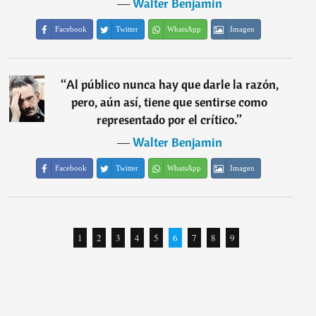
―
Walter Benjamin
Facebook
Twitter
WhatsApp
Imagen
“
Al público nunca hay que darle la razón,
pero, aún así, tiene que sentirse como
representado por el crítico.
”
―
Walter Benjamin
Facebook
Twitter
WhatsApp
Imagen
1
2
3
4
5
6
7
8
9