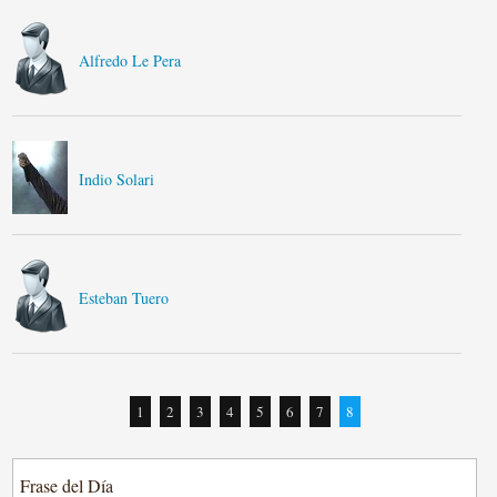
Alfredo Le Pera
Indio Solari
Esteban Tuero
1
2
3
4
5
6
7
8
Frase del Día