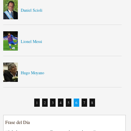
Daniel Scioli
Lionel Messi
Hugo Moyano
1
2
3
4
5
6
7
8
Frase del Día