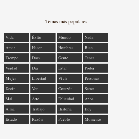
Temas más populares
Vida
Éxito
Mundo
Nada
Amor
Hacer
Hombres
Bien
Tiempo
Dios
Gente
Tener
Verdad
Día
Estar
Poder
Mujer
Libertad
Vivir
Personas
Decir
Ver
Corazón
Saber
Mal
Arte
Felicidad
Años
Alma
Trabajo
Historia
Hoy
Estado
Razón
Pueblo
Momento