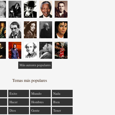
Más autores populares
Temas más populares
Éxito
Mundo
Nada
Hacer
Hombres
Bien
Dios
Gente
Tener