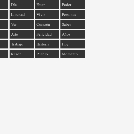
Día
Estar
Poder
Libertad
Vivir
Personas
Ver
Corazón
Saber
Arte
Felicidad
Años
Trabajo
Historia
Hoy
Razón
Pueblo
Momento