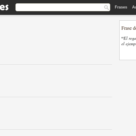
Frases
A
Frase d
“
El rega
el ejemp