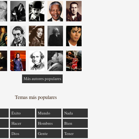
Más autores populares
Temas más populares
Éxito
Mundo
Nada
Hacer
Hombres
Bien
Dios
Gente
Tener