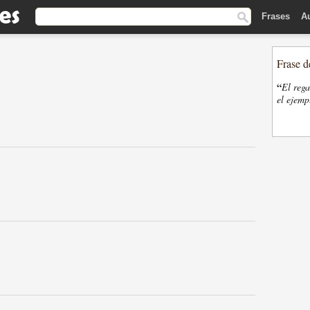
Frases
A
Frase d
“
El rega
el ejemp