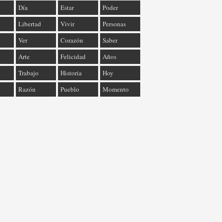
Día
Estar
Poder
Libertad
Vivir
Personas
Ver
Corazón
Saber
Arte
Felicidad
Años
Trabajo
Historia
Hoy
Razón
Pueblo
Momento