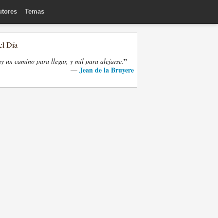
utores
Temas
el Día
”
y un camino para llegar, y mil para alejarse.
Jean de la Bruyere
—