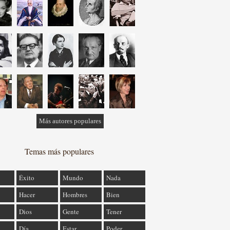
Más autores populares
Temas más populares
Éxito
Mundo
Nada
Hacer
Hombres
Bien
Dios
Gente
Tener
Día
Estar
Poder