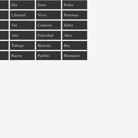
Día
Estar
Poder
Libertad
Vivir
Personas
Ver
Corazón
Saber
Arte
Felicidad
Años
Trabajo
Historia
Hoy
Razón
Pueblo
Momento