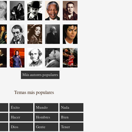
Más autores populares
Temas más populares
Éxito
Mundo
Nada
Hacer
Hombres
Bien
Dios
Gente
Tener