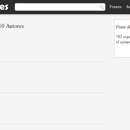
Frases
A
10 Autores
Frase d
“
El rega
el ejemp