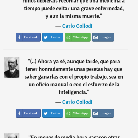
niños debierais recordar que una medicina a
tiempo puede evitar una grave enfermedad,
y aun la misma muerte.
”
―
Carlo Collodi
Facebook
Twitter
WhatsApp
Imagen
“
(..) Ahora ya sé, aunque tarde, que para
tener honradamente unas pesetas hay que
saber ganarlas con el propio trabajo, sea en
un oficio manual o con el esfuerzo de la
inteligencia.
”
―
Carlo Collodi
Facebook
Twitter
WhatsApp
Imagen
“
En menos de media hora pasaron otras