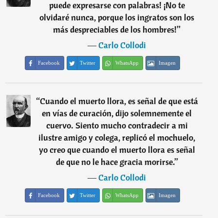
puede expresarse con palabras! ¡No te
olvidaré nunca, porque los ingratos son los
más despreciables de los hombres!
”
―
Carlo Collodi
Facebook
Twitter
WhatsApp
Imagen
“
Cuando el muerto llora, es señal de que está
en vías de curación, dijo solemnemente el
cuervo. Siento mucho contradecir a mi
ilustre amigo y colega, replicó el mochuelo,
yo creo que cuando el muerto llora es señal
de que no le hace gracia morirse.
”
―
Carlo Collodi
Facebook
Twitter
WhatsApp
Imagen