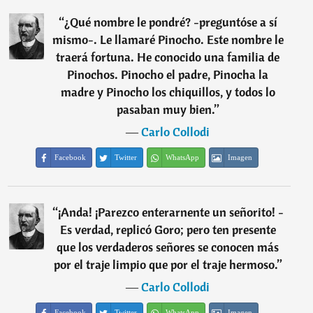
“
¿Qué nombre le pondré? -preguntóse a sí
mismo-. Le llamaré Pinocho. Este nombre le
traerá fortuna. He conocido una familia de
Pinochos. Pinocho el padre, Pinocha la
madre y Pinocho los chiquillos, y todos lo
pasaban muy bien.
”
―
Carlo Collodi
Facebook
Twitter
WhatsApp
Imagen
“
¡Anda! ¡Parezco enterarnente un señorito! -
Es verdad, replicó Goro; pero ten presente
que los verdaderos señores se conocen más
por el traje limpio que por el traje hermoso.
”
―
Carlo Collodi
Facebook
Twitter
WhatsApp
Imagen