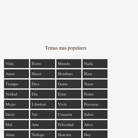
Temas más populares
Vida
Éxito
Mundo
Nada
Amor
Hacer
Hombres
Bien
Tiempo
Dios
Gente
Tener
Verdad
Día
Estar
Poder
Mujer
Libertad
Vivir
Personas
Decir
Ver
Corazón
Saber
Mal
Arte
Felicidad
Años
Alma
Trabajo
Historia
Hoy